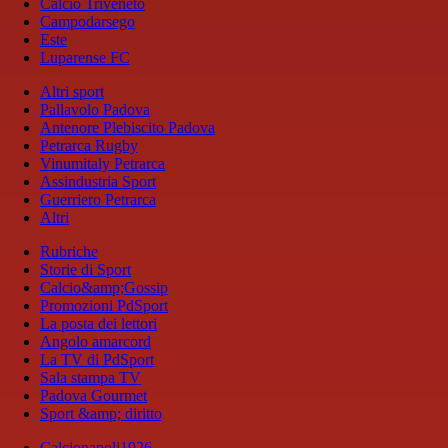
Calcio Triveneto
Campodarsego
Este
Luparense FC
Altri sport
Pallavolo Padova
Antenore Plebiscito Padova
Petrarca Rugby
Vinumitaly Petrarca
Assindustria Sport
Guerriero Petrarca
Altri
Rubriche
Storie di Sport
Calcio&amp;Gossip
Promozioni PdSport
La posta dei lettori
Angolo amarcord
La TV di PdSport
Sala stampa TV
Padova Gourmet
Sport &amp; diritto
Calcionapoli1926