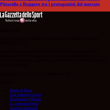
Pittarello e Ruggero tra i protagonisti del mercato
Padova Sport
Testata giornalistica iscritta al Tribunale della Stampa di Padova
28/02/13 N. 2312.
Il sito Padova Sport affiliato al network Gazzanet non è gestito
direttamente RCS Mediagroup ed è unico responsabile di tutte le
informazioni (testuali o grafiche), i documenti o i materiali pubblicati
sul sito medesimo.
Copyright 2021-2026 © Tutti i diritti riservati.
Rubriche
Storie di Sport
Calcio&amp;Gossip
Promozioni PdSport
La posta dei lettori
Angolo amarcord