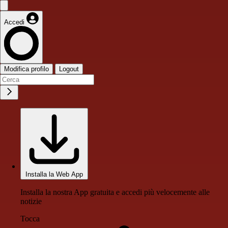
Accedi
Modifica profilo
Logout
Installa la Web App
Installa la nostra App gratuita e accedi più velocemente alle
notizie
Tocca