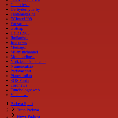
Cittaceleste
Derbyderbyderby
Fantamagazine
FCInter1908
Forzaroma
Golssip
Hellas1903
Ilmilanista
Juvenews
Mediagol
Milanistichannel
Mondoudinese
Notiziecalciomercato
Numericalcio
Padovasport
Pianetamilan
SOS Fanta
Toronews
Tuttobolognaweb
Violanews
Padova Sport
Tutto Padova
News Padova