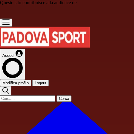
Questo sito contribuisce alla audience de
Accedi
Modifica profilo
Logout
Cerca