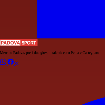
Mercato Padova, presi due giovani talenti: ecco Penta e Castegnaro