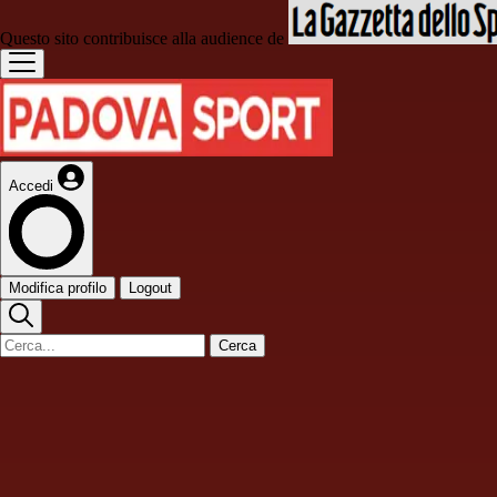
Questo sito contribuisce alla audience de
Accedi
Modifica profilo
Logout
Cerca