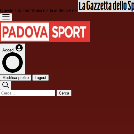
Questo sito contribuisce alla audience de
Accedi
Modifica profilo
Logout
Cerca