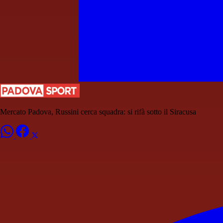
Mercato Padova, Russini cerca squadra: si rifà sotto il Siracusa