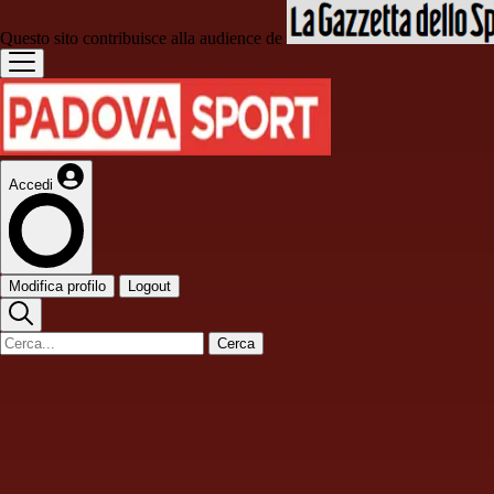
Questo sito contribuisce alla audience de
Accedi
Modifica profilo
Logout
Cerca