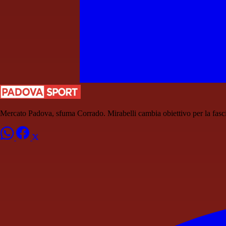
Mercato Padova, sfuma Corrado. Mirabelli cambia obiettivo per la fasci