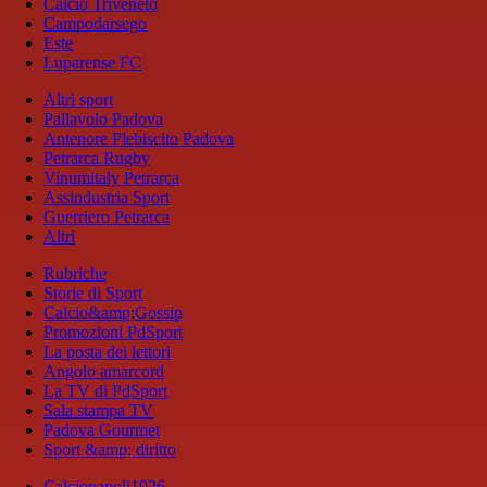
Calcio Triveneto
Campodarsego
Este
Luparense FC
Altri sport
Pallavolo Padova
Antenore Plebiscito Padova
Petrarca Rugby
Vinumitaly Petrarca
Assindustria Sport
Guerriero Petrarca
Altri
Rubriche
Storie di Sport
Calcio&amp;Gossip
Promozioni PdSport
La posta dei lettori
Angolo amarcord
La TV di PdSport
Sala stampa TV
Padova Gourmet
Sport &amp; diritto
Calcionapoli1926