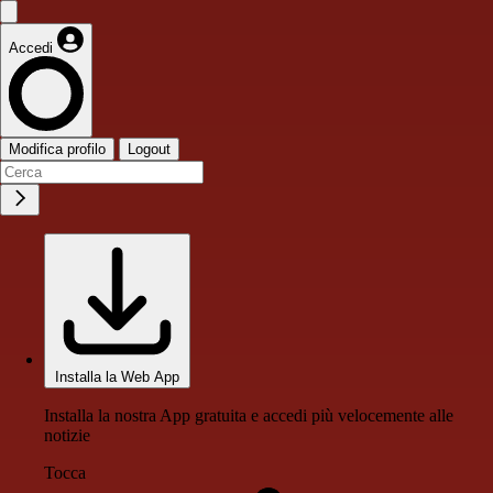
Accedi
Modifica profilo
Logout
Installa la Web App
Installa la nostra App gratuita e accedi più velocemente alle
notizie
Tocca