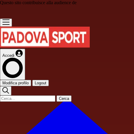
Questo sito contribuisce alla audience de
Accedi
Modifica profilo
Logout
Cerca