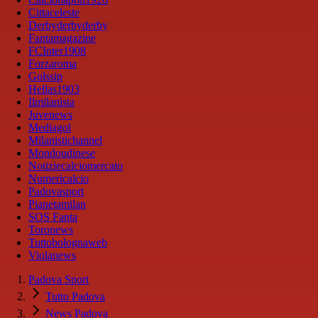
Cittaceleste
Derbyderbyderby
Fantamagazine
FCInter1908
Forzaroma
Golssip
Hellas1903
Ilmilanista
Juvenews
Mediagol
Milanistichannel
Mondoudinese
Notiziecalciomercato
Numericalcio
Padovasport
Pianetamilan
SOS Fanta
Toronews
Tuttobolognaweb
Violanews
Padova Sport
Tutto Padova
News Padova