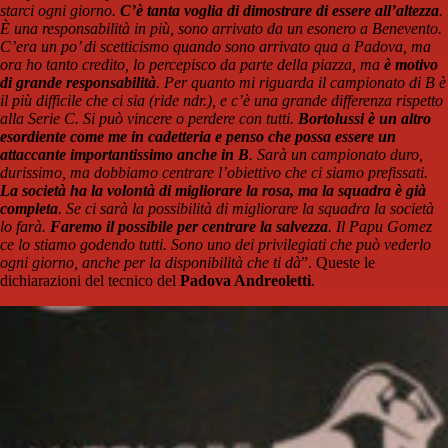
starci ogni giorno.
C’è tanta voglia di dimostrare di essere all’altezza
.
È una responsabilità in più, sono arrivato da un esonero a Benevento.
C’era un po’ di scetticismo quando sono arrivato qua a Padova, ma
ora ho tanto credito, lo percepisco da parte della piazza, ma
è motivo
di grande responsabilità
. Per quanto mi riguarda il campionato di B è
il più difficile che ci sia (ride ndr.), e c’è una grande differenza rispetto
alla Serie C. Si può vincere o perdere con tutti.
Bortolussi è un altro
esordiente come me in cadetteria e penso che possa essere un
attaccante importantissimo anche in B
. Sarà un campionato duro,
durissimo, ma dobbiamo centrare l’obiettivo che ci siamo prefissati.
La società ha la volontà di migliorare la rosa, ma la squadra è già
completa
. Se ci sarà la possibilità di migliorare la squadra la società
lo farà.
Faremo il possibile per centrare la salvezza
. Il Papu Gomez
ce lo stiamo godendo tutti. Sono uno dei privilegiati che può vederlo
ogni giorno, anche per la disponibilità che ti dà
”. Queste le
dichiarazioni del tecnico del
Padova Andreoletti
.