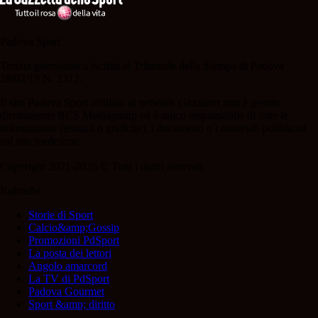
Padova Sport
Testata giornalistica iscritta al Tribunale della Stampa di Padova
28/02/13 N. 2312.
Il sito Padova Sport affiliato al network Gazzanet non è gestito
direttamente RCS Mediagroup ed è unico responsabile di tutte le
informazioni (testuali o grafiche), i documenti o i materiali pubblicati
sul sito medesimo.
Copyright 2021-2026 © Tutti i diritti riservati.
Rubriche
Storie di Sport
Calcio&amp;Gossip
Promozioni PdSport
La posta dei lettori
Angolo amarcord
La TV di PdSport
Padova Gourmet
Sport &amp; diritto