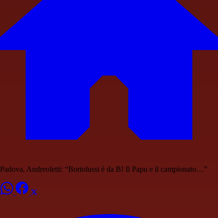
Padova, Andreoletti: “Bortolussi è da B! Il Papu e il campionato…”