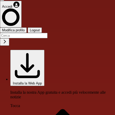
Accedi
Modifica profilo
Logout
Installa la Web App
Installa la nostra App gratuita e accedi più velocemente alle
notizie
Tocca