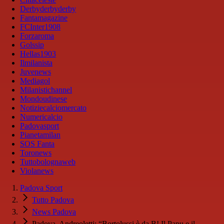
Derbyderbyderby
Fantamagazine
FCInter1908
Forzaroma
Golssip
Hellas1903
Ilmilanista
Juvenews
Mediagol
Milanistichannel
Mondoudinese
Notiziecalciomercato
Numericalcio
Padovasport
Pianetamilan
SOS Fanta
Toronews
Tuttobolognaweb
Violanews
Padova Sport
Tutto Padova
News Padova
Padova, Andreoletti: “Bortolussi è da B! Il Papu e il