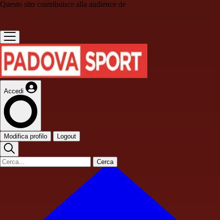
Questo sito contribuisce alla audience de
Accedi
Modifica profilo
Logout
Cerca