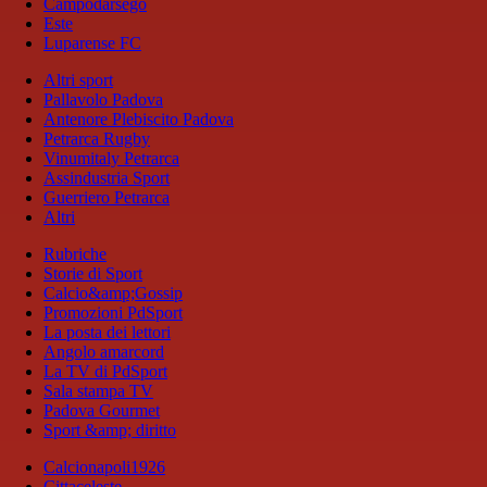
Campodarsego
Este
Luparense FC
Altri sport
Pallavolo Padova
Antenore Plebiscito Padova
Petrarca Rugby
Vinumitaly Petrarca
Assindustria Sport
Guerriero Petrarca
Altri
Rubriche
Storie di Sport
Calcio&amp;Gossip
Promozioni PdSport
La posta dei lettori
Angolo amarcord
La TV di PdSport
Sala stampa TV
Padova Gourmet
Sport &amp; diritto
Calcionapoli1926
Cittaceleste