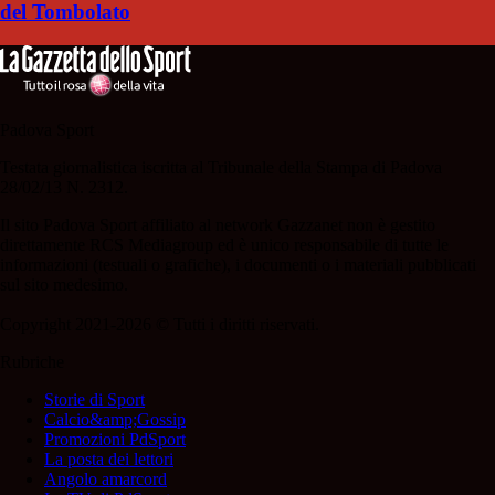
del Tombolato
Padova Sport
Testata giornalistica iscritta al Tribunale della Stampa di Padova
28/02/13 N. 2312.
Il sito Padova Sport affiliato al network Gazzanet non è gestito
direttamente RCS Mediagroup ed è unico responsabile di tutte le
informazioni (testuali o grafiche), i documenti o i materiali pubblicati
sul sito medesimo.
Copyright 2021-2026 © Tutti i diritti riservati.
Rubriche
Storie di Sport
Calcio&amp;Gossip
Promozioni PdSport
La posta dei lettori
Angolo amarcord