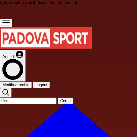
Questo sito contribuisce alla audience de
Accedi
Modifica profilo
Logout
Cerca