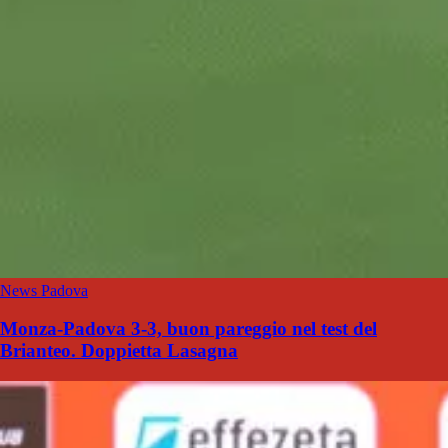
News Padova
Monza-Padova 3-3, buon pareggio nel test del
Brianteo. Doppietta Lasagna