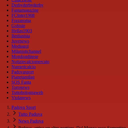
Derbyderbyderby
Fantamagazine
FCInter1908
Forzaroma
Golssip
Hellas1903
Ilmilanista
Juvenews
Mediagol
Milanistichannel
Mondoudinese
Notiziecalciomercato
Numericalcio
Padovasport
Pianetamilan
SOS Fanta
Toronews
Tuttobolognaweb
Violanews
Padova Sport
Tutto Padova
News Padova
Padova, arriva un altro portiere. Dal Monza ecco Sorrentino