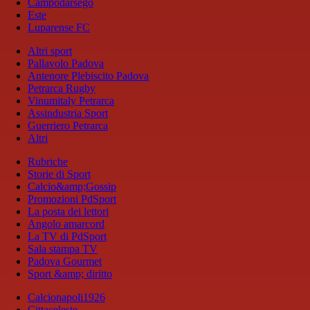
Campodarsego
Este
Luparense FC
Altri sport
Pallavolo Padova
Antenore Plebiscito Padova
Petrarca Rugby
Vinumitaly Petrarca
Assindustria Sport
Guerriero Petrarca
Altri
Rubriche
Storie di Sport
Calcio&amp;Gossip
Promozioni PdSport
La posta dei lettori
Angolo amarcord
La TV di PdSport
Sala stampa TV
Padova Gourmet
Sport &amp; diritto
Calcionapoli1926
Cittaceleste