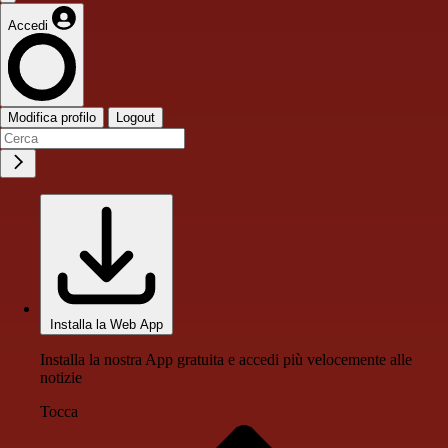
Accedi
Modifica profilo
Logout
Installa la Web App
Installa la nostra App gratuita e accedi più velocemente alle
notizie
Tocca