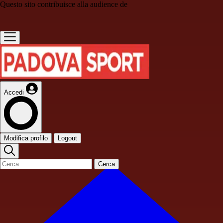
Questo sito contribuisce alla audience de
Accedi
Modifica profilo
Logout
Cerca