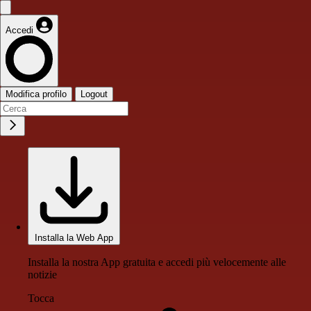
Accedi
Modifica profilo
Logout
Installa la Web App
Installa la nostra App gratuita e accedi più velocemente alle
notizie
Tocca