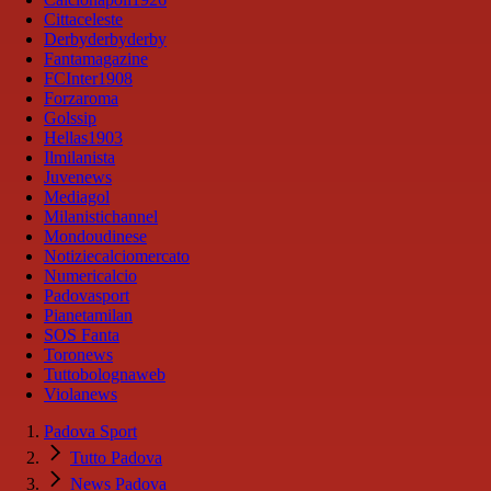
Cittaceleste
Derbyderbyderby
Fantamagazine
FCInter1908
Forzaroma
Golssip
Hellas1903
Ilmilanista
Juvenews
Mediagol
Milanistichannel
Mondoudinese
Notiziecalciomercato
Numericalcio
Padovasport
Pianetamilan
SOS Fanta
Toronews
Tuttobolognaweb
Violanews
Padova Sport
Tutto Padova
News Padova