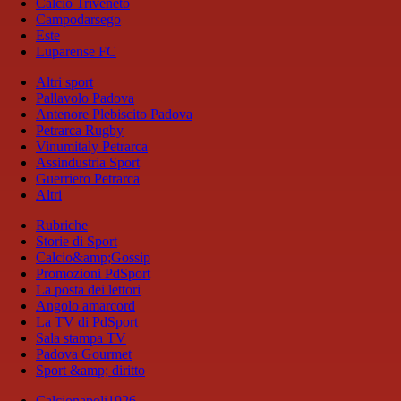
Calcio Triveneto
Campodarsego
Este
Luparense FC
Altri sport
Pallavolo Padova
Antenore Plebiscito Padova
Petrarca Rugby
Vinumitaly Petrarca
Assindustria Sport
Guerriero Petrarca
Altri
Rubriche
Storie di Sport
Calcio&amp;Gossip
Promozioni PdSport
La posta dei lettori
Angolo amarcord
La TV di PdSport
Sala stampa TV
Padova Gourmet
Sport &amp; diritto
Calcionapoli1926