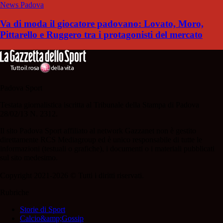
News Padova
Va di moda il giocatore padovano: Lovato, Moro,
Pittarello e Ruggero tra i protagonisti del mercato
Padova Sport
Testata giornalistica iscritta al Tribunale della Stampa di Padova
28/02/13 N. 2312.
Il sito Padova Sport affiliato al network Gazzanet non è gestito
direttamente RCS Mediagroup ed è unico responsabile di tutte le
informazioni (testuali o grafiche), i documenti o i materiali pubblicati
sul sito medesimo.
Copyright 2021-2026 © Tutti i diritti riservati.
Rubriche
Storie di Sport
Calcio&amp;Gossip