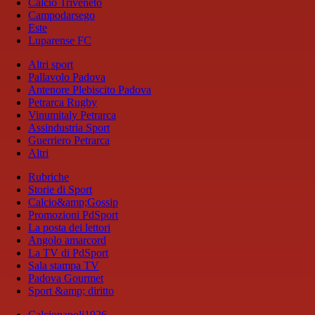
Calcio Triveneto
Campodarsego
Este
Luparense FC
Altri sport
Pallavolo Padova
Antenore Plebiscito Padova
Petrarca Rugby
Vinumitaly Petrarca
Assindustria Sport
Guerriero Petrarca
Altri
Rubriche
Storie di Sport
Calcio&amp;Gossip
Promozioni PdSport
La posta dei lettori
Angolo amarcord
La TV di PdSport
Sala stampa TV
Padova Gourmet
Sport &amp; diritto
Calcionapoli1926