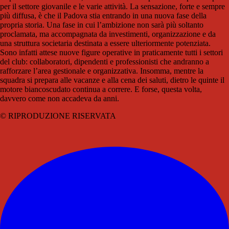
per il settore giovanile e le varie attività. La sensazione, forte e sempre
più diffusa, è che il Padova stia entrando in una nuova fase della
propria storia. Una fase in cui l’ambizione non sarà più soltanto
proclamata, ma accompagnata da investimenti, organizzazione e da
una struttura societaria destinata a essere ulteriormente potenziata.
Sono infatti attese nuove figure operative in praticamente tutti i settori
del club: collaboratori, dipendenti e professionisti che andranno a
rafforzare l’area gestionale e organizzativa. Insomma, mentre la
squadra si prepara alle vacanze e alla cena dei saluti, dietro le quinte il
motore biancoscudato continua a correre. E forse, questa volta,
davvero come non accadeva da anni.
© RIPRODUZIONE RISERVATA