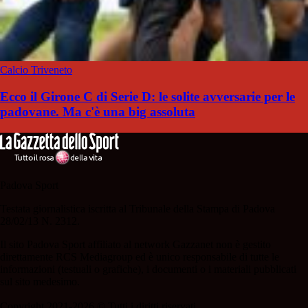
Calcio Triveneto
Ecco il Girone C di Serie D: le solite avversarie per le
padovane. Ma c'è una big assoluta
Padova Sport
Testata giornalistica iscritta al Tribunale della Stampa di Padova
28/02/13 N. 2312.
Il sito Padova Sport affiliato al network Gazzanet non è gestito
direttamente RCS Mediagroup ed è unico responsabile di tutte le
informazioni (testuali o grafiche), i documenti o i materiali pubblicati
sul sito medesimo.
Copyright 2021-2026 © Tutti i diritti riservati.