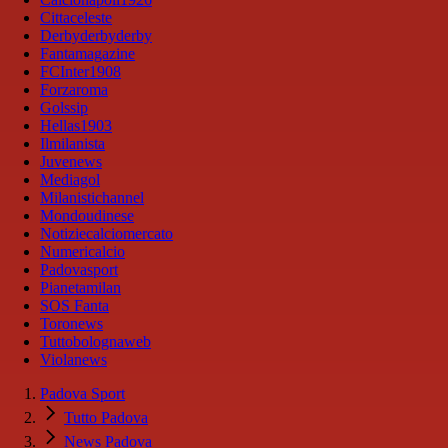
Cittaceleste
Derbyderbyderby
Fantamagazine
FCInter1908
Forzaroma
Golssip
Hellas1903
Ilmilanista
Juvenews
Mediagol
Milanistichannel
Mondoudinese
Notiziecalciomercato
Numericalcio
Padovasport
Pianetamilan
SOS Fanta
Toronews
Tuttobolognaweb
Violanews
Padova Sport
Tutto Padova
News Padova