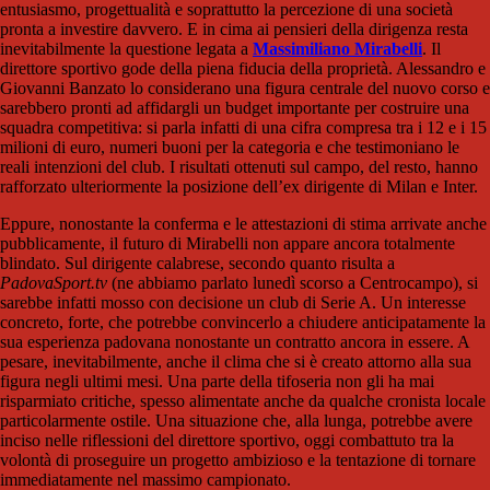
entusiasmo, progettualità e soprattutto la percezione di una società
pronta a investire davvero. E in cima ai pensieri della dirigenza resta
inevitabilmente la questione legata a
Massimiliano Mirabelli
. Il
direttore sportivo gode della piena fiducia della proprietà. Alessandro e
Giovanni Banzato lo considerano una figura centrale del nuovo corso e
sarebbero pronti ad affidargli un budget importante per costruire una
squadra competitiva: si parla infatti di una cifra compresa tra i 12 e i 15
milioni di euro, numeri buoni per la categoria e che testimoniano le
reali intenzioni del club. I risultati ottenuti sul campo, del resto, hanno
rafforzato ulteriormente la posizione dell’ex dirigente di Milan e Inter.
Eppure, nonostante la conferma e le attestazioni di stima arrivate anche
pubblicamente, il futuro di Mirabelli non appare ancora totalmente
blindato. Sul dirigente calabrese, secondo quanto risulta a
PadovaSport.tv
(ne abbiamo parlato lunedì scorso a Centrocampo), si
sarebbe infatti mosso con decisione un club di Serie A. Un interesse
concreto, forte, che potrebbe convincerlo a chiudere anticipatamente la
sua esperienza padovana nonostante un contratto ancora in essere. A
pesare, inevitabilmente, anche il clima che si è creato attorno alla sua
figura negli ultimi mesi. Una parte della tifoseria non gli ha mai
risparmiato critiche, spesso alimentate anche da qualche cronista locale
particolarmente ostile. Una situazione che, alla lunga, potrebbe avere
inciso nelle riflessioni del direttore sportivo, oggi combattuto tra la
volontà di proseguire un progetto ambizioso e la tentazione di tornare
immediatamente nel massimo campionato.