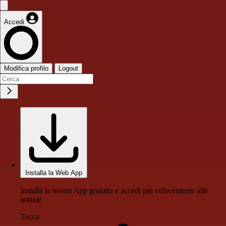
Accedi
Modifica profilo
Logout
Installa la Web App
Installa la nostra App gratuita e accedi più velocemente alle
notizie
Tocca