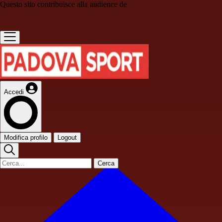
Questo sito contribuisce alla audience de
Accedi
Modifica profilo
Logout
Cerca