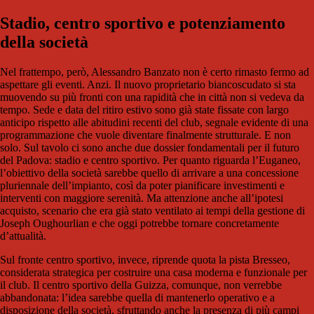
Stadio, centro sportivo e potenziamento
della società
Nel frattempo, però, Alessandro Banzato non è certo rimasto fermo ad
aspettare gli eventi. Anzi. Il nuovo proprietario biancoscudato si sta
muovendo su più fronti con una rapidità che in città non si vedeva da
tempo. Sede e data del ritiro estivo sono già state fissate con largo
anticipo rispetto alle abitudini recenti del club, segnale evidente di una
programmazione che vuole diventare finalmente strutturale. E non
solo. Sul tavolo ci sono anche due dossier fondamentali per il futuro
del Padova: stadio e centro sportivo. Per quanto riguarda l’Euganeo,
l’obiettivo della società sarebbe quello di arrivare a una concessione
pluriennale dell’impianto, così da poter pianificare investimenti e
interventi con maggiore serenità. Ma attenzione anche all’ipotesi
acquisto, scenario che era già stato ventilato ai tempi della gestione di
Joseph Oughourlian
e che oggi potrebbe tornare concretamente
d’attualità.
Sul fronte centro sportivo, invece, riprende quota la pista Bresseo,
considerata strategica per costruire una casa moderna e funzionale per
il club. Il centro sportivo della Guizza, comunque, non verrebbe
abbandonata: l’idea sarebbe quella di mantenerlo operativo e a
disposizione della società, sfruttando anche la presenza di più campi