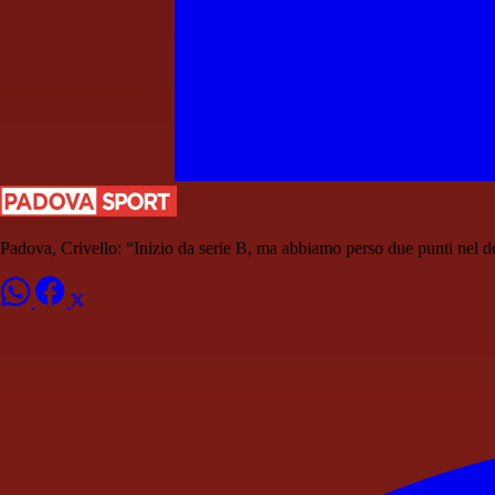
Padova, Crivello: “Inizio da serie B, ma abbiamo perso due punti nel d