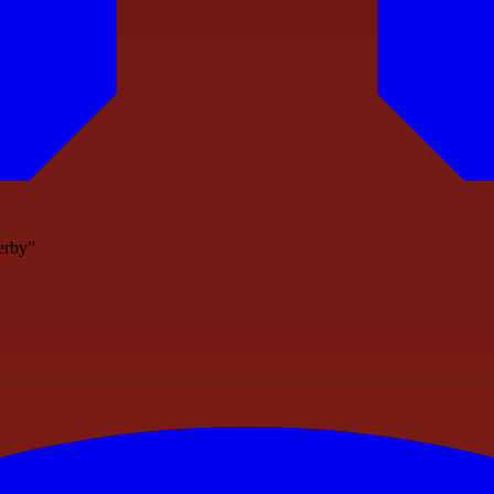
erby”