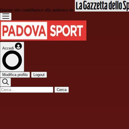
Questo sito contribuisce alla audience de
Accedi
Modifica profilo
Logout
Cerca