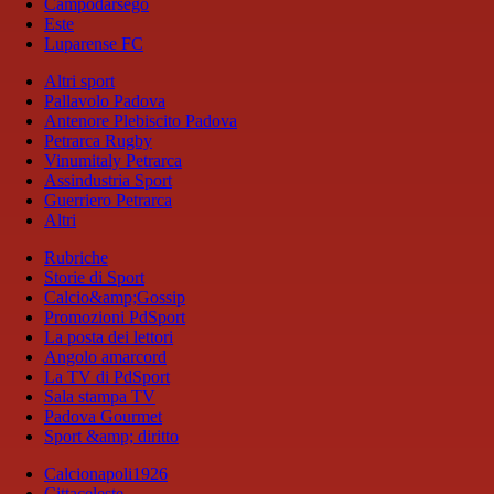
Campodarsego
Este
Luparense FC
Altri sport
Pallavolo Padova
Antenore Plebiscito Padova
Petrarca Rugby
Vinumitaly Petrarca
Assindustria Sport
Guerriero Petrarca
Altri
Rubriche
Storie di Sport
Calcio&amp;Gossip
Promozioni PdSport
La posta dei lettori
Angolo amarcord
La TV di PdSport
Sala stampa TV
Padova Gourmet
Sport &amp; diritto
Calcionapoli1926
Cittaceleste