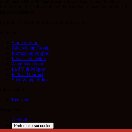
direttamente RCS Mediagroup ed è unico responsabile di tutte le
informazioni (testuali o grafiche), i documenti o i materiali pubblicati
sul sito medesimo.
Copyright 2021-2026 © Tutti i diritti riservati.
Rubriche
Storie di Sport
Calcio&amp;Gossip
Promozioni PdSport
La posta dei lettori
Angolo amarcord
La TV di PdSport
Padova Gourmet
Sport &amp; diritto
Informazioni
Redazione
Trasparenza
Archivio
Preferenze sui cookie