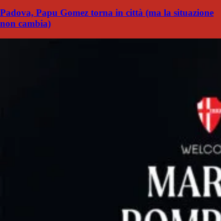
Padova, Papu Gomez torna in città (ma la situazione
non cambia)