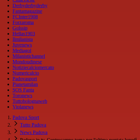
Derbyderbyderby
Fantamagazine
FCInter1908
Forzaroma
Golssip
Hellas1903
Ilmilanista
Juvenews
Mediagol
Milanistichannel
Mondoudinese
Notiziecalciomercato
Numericalcio
Padovasport
Pianetamilan
SOS Fanta
Toronews
Tuttobolognaweb
Violanews
Padova Sport
Tutto Padova
News Padova
Padova in tv, Centrocampo torna per l'ultima puntata lunedì