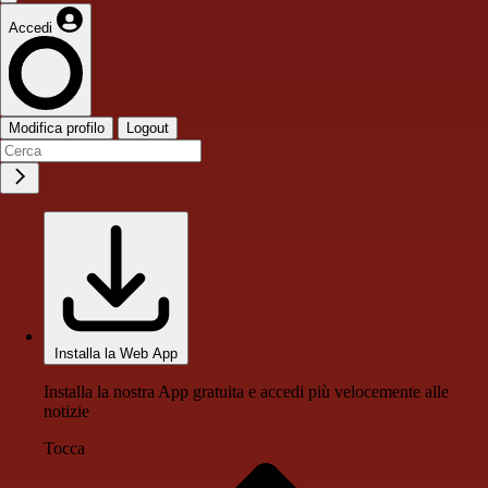
Accedi
Modifica profilo
Logout
Installa la Web App
Installa la nostra App gratuita e accedi più velocemente alle
notizie
Tocca