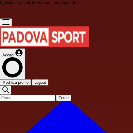
Questo sito contribuisce alla audience de
Accedi
Modifica profilo
Logout
Cerca