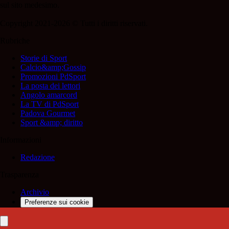
sul sito medesimo.
Copyright 2021-2026 © Tutti i diritti riservati.
Rubriche
Storie di Sport
Calcio&amp;Gossip
Promozioni PdSport
La posta dei lettori
Angolo amarcord
La TV di PdSport
Padova Gourmet
Sport &amp; diritto
Informazioni
Redazione
Trasparenza
Archivio
Preferenze sui cookie