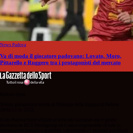
News Padova
Va di moda il giocatore padovano: Lovato, Moro,
Pittarello e Ruggero tra i protagonisti del mercato
Padova Sport
Testata giornalistica iscritta al Tribunale della Stampa di Padova
28/02/13 N. 2312.
Il sito Padova Sport affiliato al network Gazzanet non è gestito
direttamente RCS Mediagroup ed è unico responsabile di tutte le
informazioni (testuali o grafiche), i documenti o i materiali pubblicati