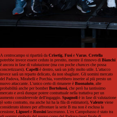
A centrocampo si ripartirà da
Crisetig
,
Fusi
e
Varas
.
Cretella
potrebbe invece essere ceduto in prestito, mentre il rinnovo di
Bianchi
è ancora in fase di valutazione (ma con poche
chances
che possa
concretizzarsi).
Capelli
è dentro, sarà un jolly molto utile. L'attacco
invece sarà un reparto delicato, da non sbagliare. Gli uomini mercato
del Padova, Mirabelli e Porchia, vorrebbero inserire al più presto un
nuovo attaccante. L'unico certo di rimanere è
Buonaiuto
, alte
probabilità anche per bomber
Bortolussi,
che però ha tantissimo
mercato e avrà dunque potere contrattuale nella trattativa per un
aumento considerevole dell'ingaggio.
Spagnoli
è in fase di valutazione
(è sotto contratto, ma anche lui ha la fila di estimatori),
Valente
viene
considerato idoneo per affrontare la serie B ma non è esclusa la
cessione,
Liguori
e
Russini
lasceranno. L'ex Campobasso è stato tra
gli uomini simbolo del nuovo corso del Padova (post finale di