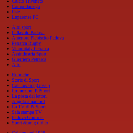
Calcio Triveneto
Campodarsego
Este
Luparense FC
Altri sport
Pallavolo Padova
Antenore Plebiscito Padova
Petrarca Rugby
Vinumitaly Petrarca
Assindustria Sport
Guerriero Petrarca
Altri
Rubriche
Storie di Sport
Calcio&amp;Gossip
Promozioni PdSport
La posta dei lettori
Angolo amarcord
La TV di PdSport
Sala stampa TV
Padova Gourmet
Sport &amp; diritto
Calcionapoli1926