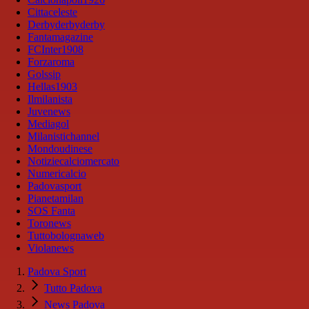
Cittaceleste
Derbyderbyderby
Fantamagazine
FCInter1908
Forzaroma
Golssip
Hellas1903
Ilmilanista
Juvenews
Mediagol
Milanistichannel
Mondoudinese
Notiziecalciomercato
Numericalcio
Padovasport
Pianetamilan
SOS Fanta
Toronews
Tuttobolognaweb
Violanews
Padova Sport
Tutto Padova
News Padova