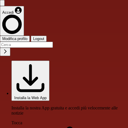
Accedi
Modifica profilo
Logout
Installa la Web App
Installa la nostra App gratuita e accedi più velocemente alle
notizie
Tocca