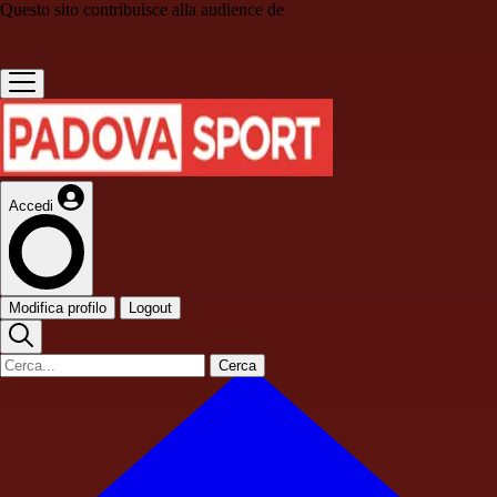
Questo sito contribuisce alla audience de
Accedi
Modifica profilo
Logout
Cerca