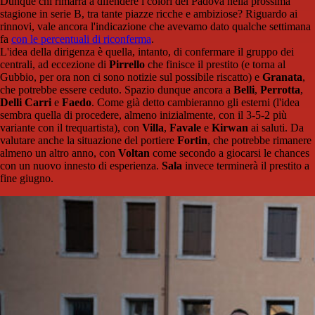
Dunque chi rimarrà a difendere i colori del Padova nella prossima
stagione in serie B, tra tante piazze ricche e ambiziose? Riguardo ai
rinnovi, vale ancora l'indicazione che avevamo dato qualche settimana
fa
con le percentuali di riconferma
.
L'idea della dirigenza è quella, intanto, di confermare il gruppo dei
centrali, ad eccezione di
Pirrello
che finisce il prestito (e torna al
Gubbio, per ora non ci sono notizie sul possibile riscatto) e
Granata
,
che potrebbe essere ceduto. Spazio dunque ancora a
Belli
,
Perrotta
,
Delli Carri
e
Faedo
. Come già detto cambieranno gli esterni (l'idea
sembra quella di procedere, almeno inizialmente, con il 3-5-2 più
variante con il trequartista), con
Villa
,
Favale
e
Kirwan
ai saluti. Da
valutare anche la situazione del portiere
Fortin
, che potrebbe rimanere
almeno un altro anno, con
Voltan
come secondo a giocarsi le chances
con un nuovo innesto di esperienza.
Sala
invece terminerà il prestito a
fine giugno.