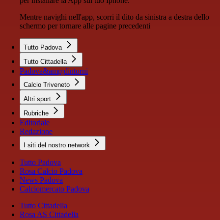
per installare la App sul tuo Iphone.
Mentre navighi nell'app, scorri il dito da sinistra a destra dello
schermo per tornare alle pagine precedenti
Tutto Padova
Tutto Cittadella
Padova&amp;dintorni
Calcio Triveneto
Altri sport
Rubriche
Editoriale
Redazione
I siti del nostro network
Tutto Padova
Rosa Calcio Padova
News Padova
Calciomercato Padova
Tutto Cittadella
Rosa AS Cittadella