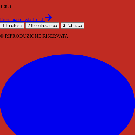
1 di 3
Prossima scheda 1 di 3
1
La difesa
2
Il centrocampo
3
L'attacco
© RIPRODUZIONE RISERVATA