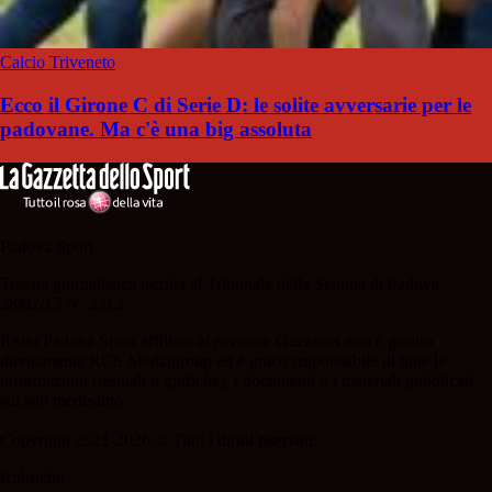
Calcio Triveneto
Ecco il Girone C di Serie D: le solite avversarie per le
padovane. Ma c'è una big assoluta
Padova Sport
Testata giornalistica iscritta al Tribunale della Stampa di Padova
28/02/13 N. 2312.
Il sito Padova Sport affiliato al network Gazzanet non è gestito
direttamente RCS Mediagroup ed è unico responsabile di tutte le
informazioni (testuali o grafiche), i documenti o i materiali pubblicati
sul sito medesimo.
Copyright 2021-2026 © Tutti i diritti riservati.
Rubriche