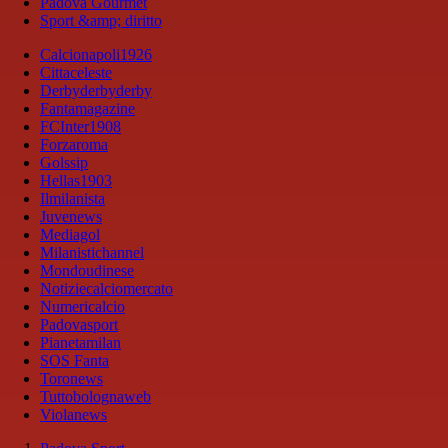
Padova Gourmet
Sport &amp; diritto
Calcionapoli1926
Cittaceleste
Derbyderbyderby
Fantamagazine
FCInter1908
Forzaroma
Golssip
Hellas1903
Ilmilanista
Juvenews
Mediagol
Milanistichannel
Mondoudinese
Notiziecalciomercato
Numericalcio
Padovasport
Pianetamilan
SOS Fanta
Toronews
Tuttobolognaweb
Violanews