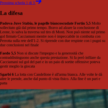
Prossima scheda 1 di 3
La difesa
Padova-Juve Stabia, le pagelle biancoscudate
Fortin 5,5
Molto
sollecitato già dal primo tempo. Bravo ad alzare la conclusione di
Leone, lo salva la traversa sul tiro di Mosti. Non può niente sul primo
gol firmato Cacciamani mentre non è impeccabile in combutta con
Perrotta sulla rete dell'1-2. Si riprende con due respinte con i pugni su
due conclusioni nel finale
Faedo 5,5
Non si discute l'impegno e la generosità che
contraddistinguono anche questa prestazione. Si fa però infilare da
Cacciamani sul gol del pari e in un paio di sortite offensive poteva
gestir meglio la giocata
Sgarbi 6
La lotta con Candellone è all'arma bianca. Alle volte le dà
altre le prende, anche dal punto di vista fisico. Alla fine è un pari e
patta