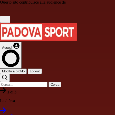
Questo sito contribuisce alla audience de
Accedi
Modifica profilo
Logout
Cerca
1
di
3
La difesa