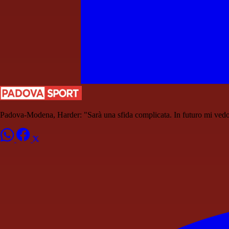
Padova-Modena, Harder: "Sarà una sfida complicata. In futuro mi vedo