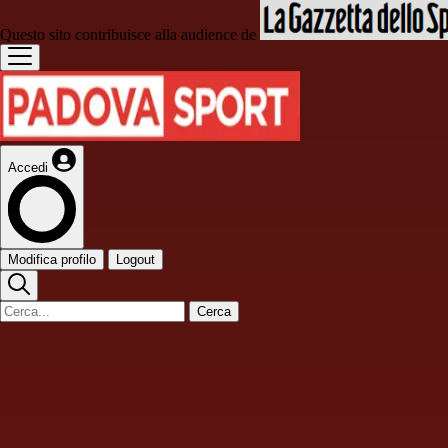
Questo sito contribuisce alla audience de
Accedi
Modifica profilo
Logout
Cerca