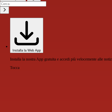
Installa la Web App
Installa la nostra App gratuita e accedi più velocemente alle notiz
Tocca