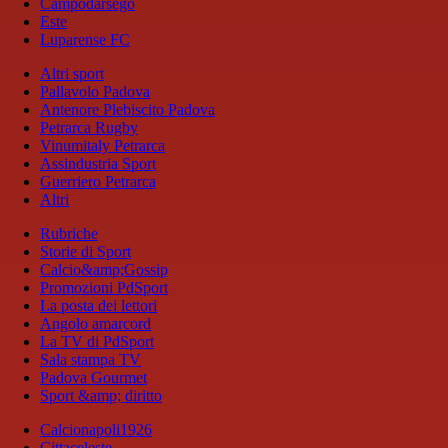
Campodarsego
Este
Luparense FC
Altri sport
Pallavolo Padova
Antenore Plebiscito Padova
Petrarca Rugby
Vinumitaly Petrarca
Assindustria Sport
Guerriero Petrarca
Altri
Rubriche
Storie di Sport
Calcio&amp;Gossip
Promozioni PdSport
La posta dei lettori
Angolo amarcord
La TV di PdSport
Sala stampa TV
Padova Gourmet
Sport &amp; diritto
Calcionapoli1926
Cittaceleste