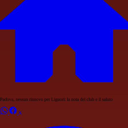
Padova, nessun rinnovo per Liguori: la nota del club e il saluto