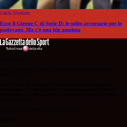
Calcio Triveneto
Ecco il Girone C di Serie D: le solite avversarie per le
padovane. Ma c'è una big assoluta
Padova Sport
Testata giornalistica iscritta al Tribunale della Stampa di Padova
28/02/13 N. 2312.
Il sito Padova Sport affiliato al network Gazzanet non è gestito
direttamente RCS Mediagroup ed è unico responsabile di tutte le
informazioni (testuali o grafiche), i documenti o i materiali pubblicati
sul sito medesimo.
Copyright 2021-2026 © Tutti i diritti riservati.
Rubriche