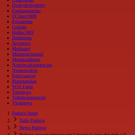
Derbyderbyderby
Fantamagazine
FCInter1908
Forzaroma
Golssip
Hellas1903
Ilmilanista
Juvenews
Mediagol
Milanistichannel
Mondoudinese
Notiziecalciomercato
Numericalcio
Padovasport
Pianetamilan
SOS Fanta
Toronews
Tuttobolognaweb
Violanews
Padova Sport
Tutto Padova
News Padova
Padova, nessun rinnovo per Liguori: la nota del club e il