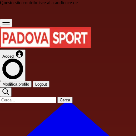
Questo sito contribuisce alla audience de
Accedi
Modifica profilo
Logout
Cerca