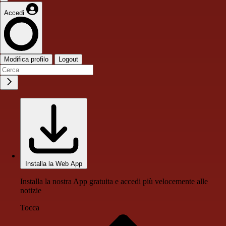
Accedi
Modifica profilo
Logout
Installa la Web App
Installa la nostra App gratuita e accedi più velocemente alle
notizie
Tocca