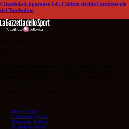
Cittadella-Luparense 1-0, Fabbro decide l'amichevole
del Tombolato
Padova Sport
Testata giornalistica iscritta al Tribunale della Stampa di Padova
28/02/13 N. 2312.
Il sito Padova Sport affiliato al network Gazzanet non è gestito
direttamente RCS Mediagroup ed è unico responsabile di tutte le
informazioni (testuali o grafiche), i documenti o i materiali pubblicati
sul sito medesimo.
Copyright 2021-2026 © Tutti i diritti riservati.
Rubriche
Storie di Sport
Calcio&amp;Gossip
Promozioni PdSport
La posta dei lettori