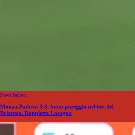
News Padova
Monza-Padova 3-3, buon pareggio nel test del
Brianteo. Doppietta Lasagna