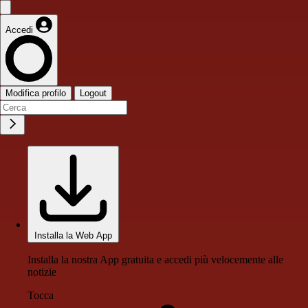
Accedi
Modifica profilo
Logout
Installa la Web App
Installa la nostra App gratuita e accedi più velocemente alle
notizie
Tocca