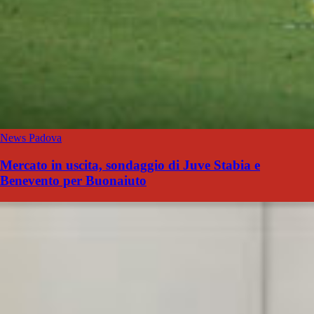
News Padova
Mercato in uscita, sondaggio di Juve Stabia e
Benevento per Buonaiuto