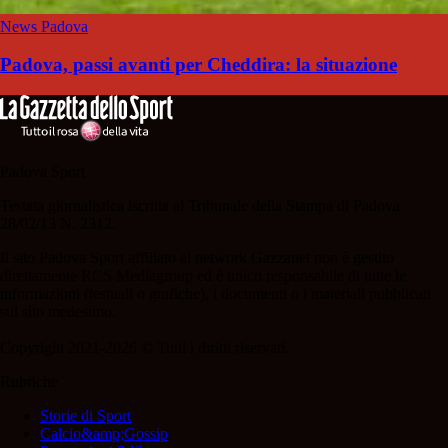
News Padova
Padova, passi avanti per Cheddira: la situazione
Padova Sport
Testata giornalistica iscritta al Tribunale della Stampa di Padova
28/02/13 N. 2312.
Il sito Padova Sport affiliato al network Gazzanet non è gestito
direttamente RCS Mediagroup ed è unico responsabile di tutte le
informazioni (testuali o grafiche), i documenti o i materiali pubblicati
sul sito medesimo.
Copyright 2021-2026 © Tutti i diritti riservati.
Rubriche
Storie di Sport
Calcio&amp;Gossip