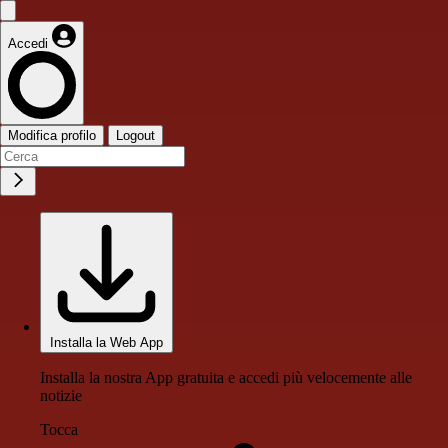
Accedi
Modifica profilo
Logout
Installa la Web App
Installa la nostra App gratuita e accedi più velocemente alle
notizie
Tocca