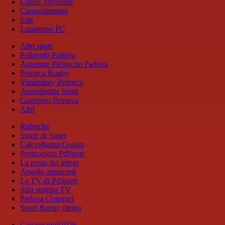
Calcio Triveneto
Campodarsego
Este
Luparense FC
Altri sport
Pallavolo Padova
Antenore Plebiscito Padova
Petrarca Rugby
Vinumitaly Petrarca
Assindustria Sport
Guerriero Petrarca
Altri
Rubriche
Storie di Sport
Calcio&amp;Gossip
Promozioni PdSport
La posta dei lettori
Angolo amarcord
La TV di PdSport
Sala stampa TV
Padova Gourmet
Sport &amp; diritto
Calcionapoli1926