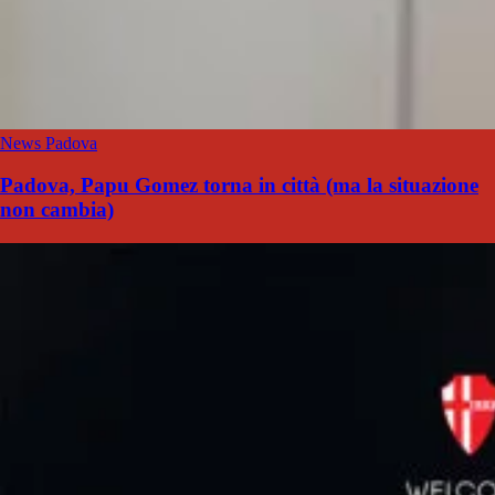
News Padova
Padova, Papu Gomez torna in città (ma la situazione
non cambia)