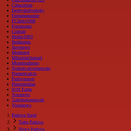
Cittaceleste
Derbyderbyderby
Fantamagazine
FCInter1908
Forzaroma
Golssip
Hellas1903
Ilmilanista
Juvenews
Mediagol
Milanistichannel
Mondoudinese
Notiziecalciomercato
Numericalcio
Padovasport
Pianetamilan
SOS Fanta
Toronews
Tuttobolognaweb
Violanews
Padova Sport
Tutto Padova
News Padova