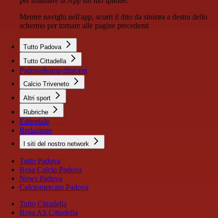
per installare la App sul tuo Iphone.
Mentre navighi nell'app, scorri il dito da sinistra a destra dello
schermo per tornare alle pagine precedenti
Tutto Padova
Tutto Cittadella
Padova&amp;dintorni
Calcio Triveneto
Altri sport
Rubriche
Editoriale
Redazione
I siti del nostro network
Tutto Padova
Rosa Calcio Padova
News Padova
Calciomercato Padova
Tutto Cittadella
Rosa AS Cittadella