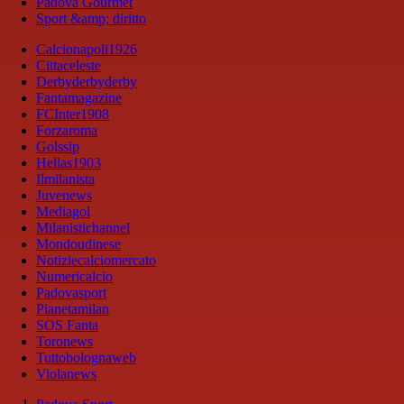
Padova Gourmet
Sport &amp; diritto
Calcionapoli1926
Cittaceleste
Derbyderbyderby
Fantamagazine
FCInter1908
Forzaroma
Golssip
Hellas1903
Ilmilanista
Juvenews
Mediagol
Milanistichannel
Mondoudinese
Notiziecalciomercato
Numericalcio
Padovasport
Pianetamilan
SOS Fanta
Toronews
Tuttobolognaweb
Violanews