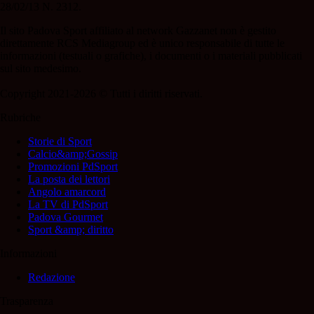
28/02/13 N. 2312.
Il sito Padova Sport affiliato al network Gazzanet non è gestito
direttamente RCS Mediagroup ed è unico responsabile di tutte le
informazioni (testuali o grafiche), i documenti o i materiali pubblicati
sul sito medesimo.
Copyright 2021-2026 © Tutti i diritti riservati.
Rubriche
Storie di Sport
Calcio&amp;Gossip
Promozioni PdSport
La posta dei lettori
Angolo amarcord
La TV di PdSport
Padova Gourmet
Sport &amp; diritto
Informazioni
Redazione
Trasparenza