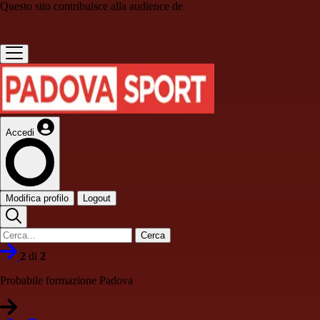
Questo sito contribuisce alla audience de
Accedi
Modifica profilo
Logout
Cerca
2
di
2
Probabile formazione Padova