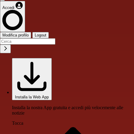
Accedi
Modifica profilo
Logout
Installa la Web App
Installa la nostra App gratuita e accedi più velocemente alle
notizie
Tocca