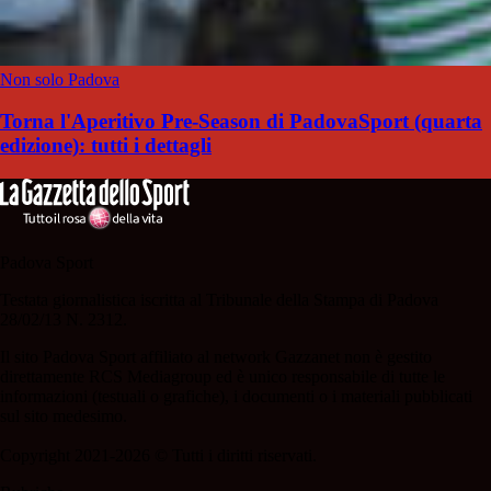
Non solo Padova
Torna l'Aperitivo Pre-Season di PadovaSport (quarta
edizione): tutti i dettagli
Padova Sport
Testata giornalistica iscritta al Tribunale della Stampa di Padova
28/02/13 N. 2312.
Il sito Padova Sport affiliato al network Gazzanet non è gestito
direttamente RCS Mediagroup ed è unico responsabile di tutte le
informazioni (testuali o grafiche), i documenti o i materiali pubblicati
sul sito medesimo.
Copyright 2021-2026 © Tutti i diritti riservati.