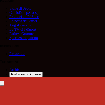
Rubriche
Storie di Sport
Calcio&amp;Gossip
Promozioni PdSport
La posta dei lettori
Angolo amarcord
La TV di PdSport
Padova Gourmet
Sport &amp; diritto
Informazioni
Redazione
Trasparenza
Archivio
Preferenze sui cookie