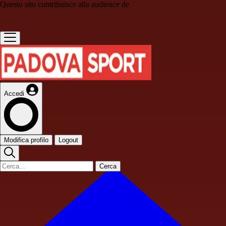
Questo sito contribuisce alla audience de
Accedi
Modifica profilo
Logout
Cerca