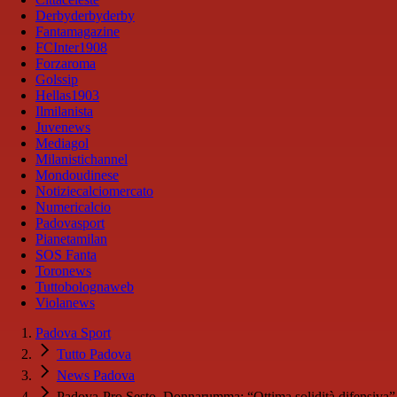
Derbyderbyderby
Fantamagazine
FCInter1908
Forzaroma
Golssip
Hellas1903
Ilmilanista
Juvenews
Mediagol
Milanistichannel
Mondoudinese
Notiziecalciomercato
Numericalcio
Padovasport
Pianetamilan
SOS Fanta
Toronews
Tuttobolognaweb
Violanews
Padova Sport
Tutto Padova
News Padova
Padova-Pro Sesto, Donnarumma: “Ottima solidità difensiva”