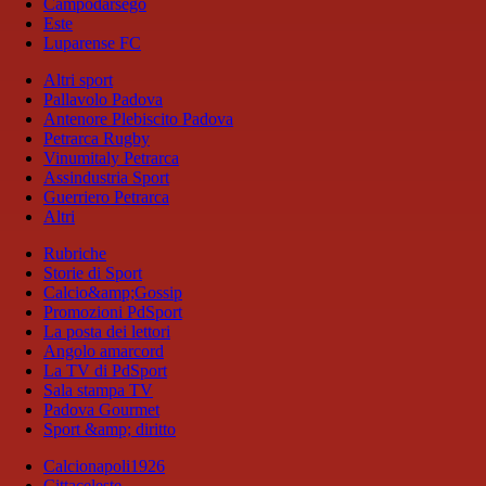
Campodarsego
Este
Luparense FC
Altri sport
Pallavolo Padova
Antenore Plebiscito Padova
Petrarca Rugby
Vinumitaly Petrarca
Assindustria Sport
Guerriero Petrarca
Altri
Rubriche
Storie di Sport
Calcio&amp;Gossip
Promozioni PdSport
La posta dei lettori
Angolo amarcord
La TV di PdSport
Sala stampa TV
Padova Gourmet
Sport &amp; diritto
Calcionapoli1926
Cittaceleste