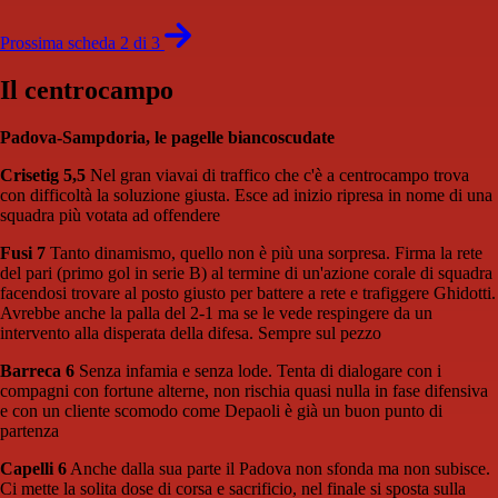
Prossima scheda 2 di 3
Il centrocampo
Padova-Sampdoria, le pagelle biancoscudate
Crisetig 5,5
Nel gran viavai di traffico che c'è a centrocampo trova
con difficoltà la soluzione giusta. Esce ad inizio ripresa in nome di una
squadra più votata ad offendere
Fusi 7
Tanto dinamismo, quello non è più una sorpresa. Firma la rete
del pari (primo gol in serie B) al termine di un'azione corale di squadra
facendosi trovare al posto giusto per battere a rete e trafiggere Ghidotti.
Avrebbe anche la palla del 2-1 ma se le vede respingere da un
intervento alla disperata della difesa. Sempre sul pezzo
Barreca 6
Senza infamia e senza lode. Tenta di dialogare con i
compagni con fortune alterne, non rischia quasi nulla in fase difensiva
e con un cliente scomodo come Depaoli è già un buon punto di
partenza
Capelli 6
Anche dalla sua parte il Padova non sfonda ma non subisce.
Ci mette la solita dose di corsa e sacrificio, nel finale si sposta sulla