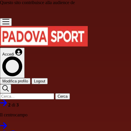
Questo sito contribuisce alla audience de
Accedi
Modifica profilo
Logout
Cerca
2
di
3
Il centrocampo