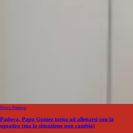
News Padova
Padova, Papu Gomez torna ad allenarsi con la
squadra (ma la situazione non cambia)