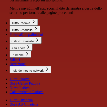
per installare la App sul tuo Iphone.
Mentre navighi nell'app, scorri il dito da sinistra a destra dello
schermo per tornare alle pagine precedenti
Tutto Padova
Tutto Cittadella
Padova&amp;dintorni
Calcio Triveneto
Altri sport
Rubriche
Editoriale
Redazione
I siti del nostro network
Tutto Padova
Rosa Calcio Padova
News Padova
Calciomercato Padova
Tutto Cittadella
Rosa AS Cittadella