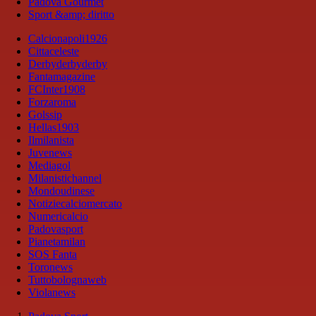
Padova Gourmet
Sport &amp; diritto
Calcionapoli1926
Cittaceleste
Derbyderbyderby
Fantamagazine
FCInter1908
Forzaroma
Golssip
Hellas1903
Ilmilanista
Juvenews
Mediagol
Milanistichannel
Mondoudinese
Notiziecalciomercato
Numericalcio
Padovasport
Pianetamilan
SOS Fanta
Toronews
Tuttobolognaweb
Violanews