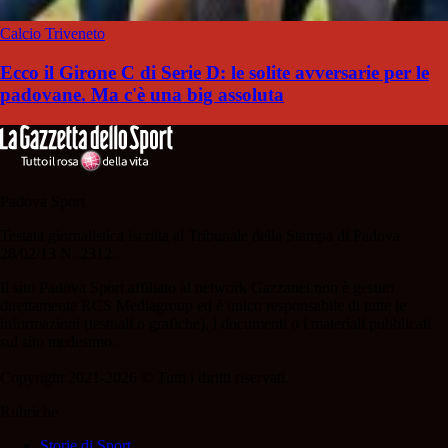
Calcio Triveneto
Ecco il Girone C di Serie D: le solite avversarie per le
padovane. Ma c'è una big assoluta
Padova Sport
Testata giornalistica iscritta al Tribunale della Stampa di Padova
28/02/13 N. 2312.
Il sito Padova Sport affiliato al network Gazzanet non è gestito
direttamente RCS Mediagroup ed è unico responsabile di tutte le
informazioni (testuali o grafiche), i documenti o i materiali pubblicati
sul sito medesimo.
Copyright 2021-2026 © Tutti i diritti riservati.
Rubriche
Storie di Sport