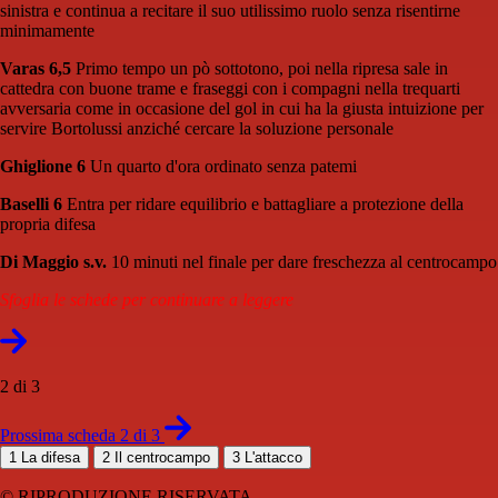
sinistra e continua a recitare il suo utilissimo ruolo senza risentirne
minimamente
Varas 6,5
Primo tempo un pò sottotono, poi nella ripresa sale in
cattedra con buone trame e fraseggi con i compagni nella trequarti
avversaria come in occasione del gol in cui ha la giusta intuizione per
servire Bortolussi anziché cercare la soluzione personale
Ghiglione 6
Un quarto d'ora ordinato senza patemi
Baselli 6
Entra per ridare equilibrio e battagliare a protezione della
propria difesa
Di Maggio s.v.
10 minuti nel finale per dare freschezza al centrocampo
Sfoglia le schede per continuare a leggere
2 di 3
Prossima scheda 2 di 3
1
La difesa
2
Il centrocampo
3
L'attacco
© RIPRODUZIONE RISERVATA