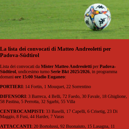
La lista dei convocati di Matteo Andreoletti per
Padova-Südtirol
Lista dei convocati da
Mister Matteo Andreoletti
per
Padova-
Südtirol
, undicesimo turno
Serie Bkt 2025/2026
, in programma
domani
ore 15:00 Stadio Euganeo
:
PORTIERI
: 14 Fortin, 1 Mouquet, 22 Sorrentino
DIFENSORI
: 3 Barreca, 4 Belli, 72 Faedo, 30 Favale, 18 Ghiglione,
58 Pastina, 5 Perrotta, 32 Sgarbi, 55 Villa
CENTROCAMPISTI
: 33 Baselli, 17 Capelli, 6 Crisetig, 23 Di
Maggio, 8 Fusi, 44 Harder, 7 Varas
ATTACCANTI
: 20 Bortolussi, 92 Buonaiuto, 15 Lasagna, 11