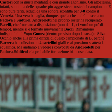
Castori
con la giusta mentalità e con grande agonismo. Gli altoatesini,
infatti, sono una delle squadre più aggressive e toste del campionato. E
sono pure feriti, reduci da una sonora sconfitta per
3-0
contro il
Venezia
. Una vera battaglia, dunque, quella che andrà in scena tra
Padova
e
Südtirol
.
Andreoletti
nel proprio roster ha recuperato
Baselli
, che è tornato a disposizione (non dal 1', ci vorrà un po' di
tempo), mentre si è fermato nuovamente
Bacci
. Rimangono
indisponibili il
Papu
Gomez
(rientro previsto dopo la sosta) e
Silva
.
Occhio anche alla prima diffida di questo campionato di B, perché
Barreca
ha collezionato
4 cartellini gialli
e al prossimo scatterà la
squalifica. Ma andiamo a vedere i convocati da
Andreoletti
per
Padova-Südtirol
e la probabile formazione biancoscudata.