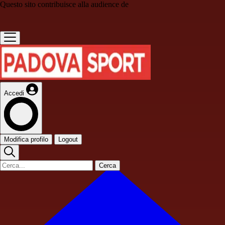
Questo sito contribuisce alla audience de
Accedi
Modifica profilo
Logout
Cerca