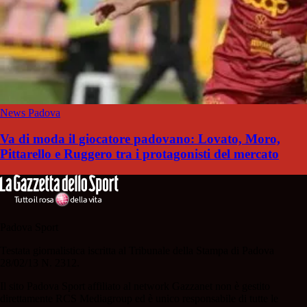
News Padova
Va di moda il giocatore padovano: Lovato, Moro,
Pittarello e Ruggero tra i protagonisti del mercato
Padova Sport
Testata giornalistica iscritta al Tribunale della Stampa di Padova
28/02/13 N. 2312.
Il sito Padova Sport affiliato al network Gazzanet non è gestito
direttamente RCS Mediagroup ed è unico responsabile di tutte le