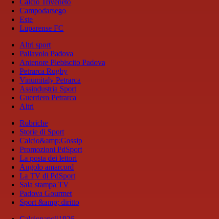
Calcio Triveneto
Campodarsego
Este
Luparense FC
Altri sport
Pallavolo Padova
Antenore Plebiscito Padova
Petrarca Rugby
Vinumitaly Petrarca
Assindustria Sport
Guerriero Petrarca
Altri
Rubriche
Storie di Sport
Calcio&amp;Gossip
Promozioni PdSport
La posta dei lettori
Angolo amarcord
La TV di PdSport
Sala stampa TV
Padova Gourmet
Sport &amp; diritto
Calcionapoli1926