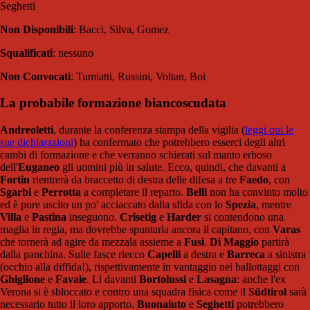
Seghetti
Non Disponibili
: Bacci, Silva, Gomez
Squalificati
: nessuno
Non Convocati
: Tumiatti, Russini, Voltan, Boi
La probabile formazione biancoscudata
Andreoletti
, durante la conferenza stampa della vigilia (
leggi qui le
sue dichiarazioni
) ha confermato che potrebbero esserci degli altri
cambi di formazione e che verranno schierati sul manto erboso
dell'
Euganeo
gli uomini più in salute. Ecco, quindi, che davanti a
Fortin
rientrerà da braccetto di destra delle difesa a tre
Faedo
, con
Sgarbi
e
Perrotta
a completare il reparto.
Belli
non ha convinto molto
ed è pure uscito un po' acciaccato dalla sfida con lo
Spezia
, mentre
Villa
e
Pastina
inseguono.
Crisetig
e
Harder
si contendono una
maglia in regia, ma dovrebbe spuntarla ancora il capitano, con
Varas
che tornerà ad agire da mezzala assieme a
Fusi
.
Di Maggio
partirà
dalla panchina. Sulle fasce riecco
Capelli
a destra e
Barreca
a sinistra
(occhio alla diffida!), rispettivamente in vantaggio nei ballottaggi con
Ghiglione
e
Favale
. Lì davanti
Bortolussi
e
Lasagna
: anche l'ex
Verona si è sbloccato e contro una squadra fisica come il
Südtirol
sarà
necessario tutto il loro apporto.
Buonaiuto
e
Seghetti
potrebbero