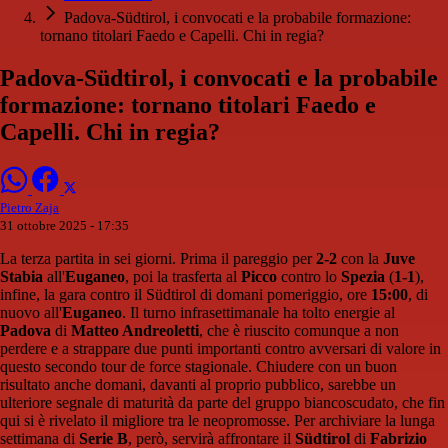
Padova-Südtirol, i convocati e la probabile formazione:
tornano titolari Faedo e Capelli. Chi in regia?
Padova-Südtirol, i convocati e la probabile
formazione: tornano titolari Faedo e
Capelli. Chi in regia?
Pietro Zaja
31 ottobre 2025 - 17:35
La terza partita in sei giorni. Prima il pareggio per
2-2
con la
Juve
Stabia
all'
Euganeo
, poi la trasferta al
Picco
contro lo
Spezia
(
1-1
),
infine, la gara contro il Südtirol di domani pomeriggio, ore
15:00
, di
nuovo all'
Euganeo
. Il turno infrasettimanale ha tolto energie al
Padova
di
Matteo Andreoletti
, che è riuscito comunque a non
perdere e a strappare due punti importanti contro avversari di valore in
questo secondo tour de force stagionale. Chiudere con un buon
risultato anche domani, davanti al proprio pubblico, sarebbe un
ulteriore segnale di maturità da parte del gruppo biancoscudato, che fin
qui si è rivelato il migliore tra le neopromosse. Per archiviare la lunga
settimana di
Serie B
, però, servirà affrontare il
Südtirol
di
Fabrizio