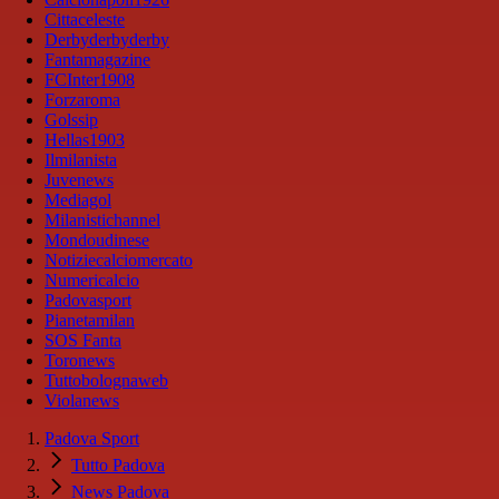
Cittaceleste
Derbyderbyderby
Fantamagazine
FCInter1908
Forzaroma
Golssip
Hellas1903
Ilmilanista
Juvenews
Mediagol
Milanistichannel
Mondoudinese
Notiziecalciomercato
Numericalcio
Padovasport
Pianetamilan
SOS Fanta
Toronews
Tuttobolognaweb
Violanews
Padova Sport
Tutto Padova
News Padova