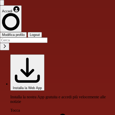
Accedi
Modifica profilo
Logout
Installa la Web App
Installa la nostra App gratuita e accedi più velocemente alle
notizie
Tocca