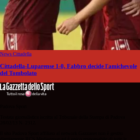
News Cittadella
Cittadella-Luparense 1-0, Fabbro decide l'amichevole
del Tombolato
Padova Sport
Testata giornalistica iscritta al Tribunale della Stampa di Padova
28/02/13 N. 2312.
Il sito Padova Sport affiliato al network Gazzanet non è gestito
direttamente RCS Mediagroup ed è unico responsabile di tutte le