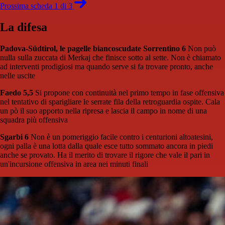
Prossima scheda 1 di 3
La difesa
Padova-Südtirol, le pagelle biancoscudate
Sorrentino 6
Non può
nulla sulla zuccata di Merkaj che finisce sotto al sette. Non è chiamato
ad interventi prodigiosi ma quando serve si fa trovare pronto, anche
nelle uscite
Faedo 5,5
Si propone con continuità nel primo tempo in fase offensiva
nel tentativo di sparigliare le serrate fila della retroguardia ospite. Cala
un pò il suo apporto nella ripresa e lascia il campo in nome di una
squadra più offensiva
Sgarbi 6
Non è un pomeriggio facile contro i centurioni altoatesini,
ogni palla è una lotta dalla quale esce tutto sommato ancora in piedi
anche se provato. Ha il merito di trovare il rigore che vale il pari in
un'incursione offensiva in area nei minuti finali