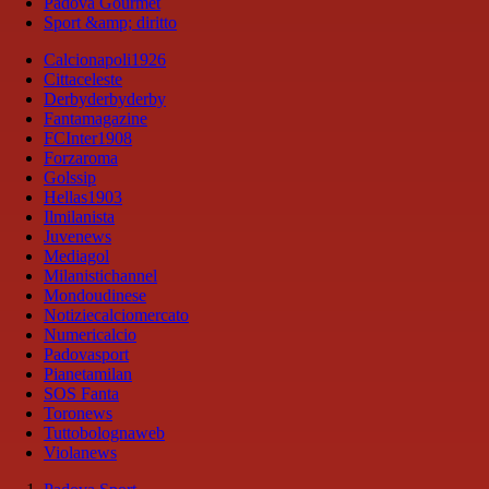
Padova Gourmet
Sport &amp; diritto
Calcionapoli1926
Cittaceleste
Derbyderbyderby
Fantamagazine
FCInter1908
Forzaroma
Golssip
Hellas1903
Ilmilanista
Juvenews
Mediagol
Milanistichannel
Mondoudinese
Notiziecalciomercato
Numericalcio
Padovasport
Pianetamilan
SOS Fanta
Toronews
Tuttobolognaweb
Violanews