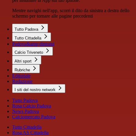
per installare la App sul tuo Iphone.
Mentre navighi nell'app, scorri il dito da sinistra a destra dello
schermo per tornare alle pagine precedenti
Tutto Padova
Tutto Cittadella
Padova&amp;dintorni
Calcio Triveneto
Altri sport
Rubriche
Editoriale
Redazione
I siti del nostro network
Tutto Padova
Rosa Calcio Padova
News Padova
Calciomercato Padova
Tutto Cittadella
Rosa AS Cittadella