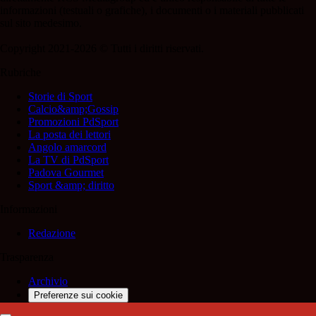
informazioni (testuali o grafiche), i documenti o i materiali pubblicati
sul sito medesimo.
Copyright 2021-2026 © Tutti i diritti riservati.
Rubriche
Storie di Sport
Calcio&amp;Gossip
Promozioni PdSport
La posta dei lettori
Angolo amarcord
La TV di PdSport
Padova Gourmet
Sport &amp; diritto
Informazioni
Redazione
Trasparenza
Archivio
Preferenze sui cookie