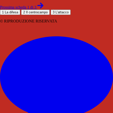
Prossima scheda 1 di 3
1
La difesa
2
Il centrocampo
3
L'attacco
© RIPRODUZIONE RISERVATA