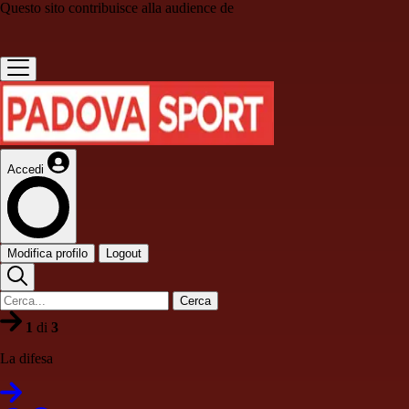
Questo sito contribuisce alla audience de
Accedi
Modifica profilo
Logout
Cerca
1
di
3
La difesa