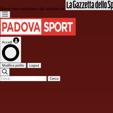
Questo sito contribuisce alla audience de
Accedi
Modifica profilo
Logout
Cerca