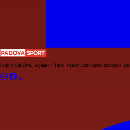
Padova-SüdTirol, Sogliano: "Tifosi, stateci vicino anche domenica. Da q