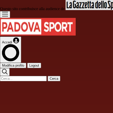
Questo sito contribuisce alla audience de
Accedi
Modifica profilo
Logout
Cerca