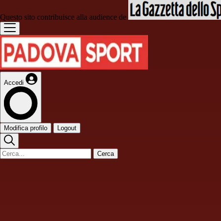
Questo sito contribuisce alla audience de
Accedi
Modifica profilo
Logout
Cerca