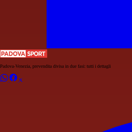
Padova-Venezia, prevendita divisa in due fasi: tutti i dettagli