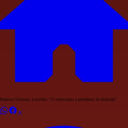
Padova-Vicenza, Leverbe: "Ci tenevamo a prenderci la rivincita"