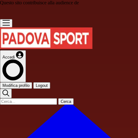
Questo sito contribuisce alla audience de
Accedi
Modifica profilo
Logout
Cerca