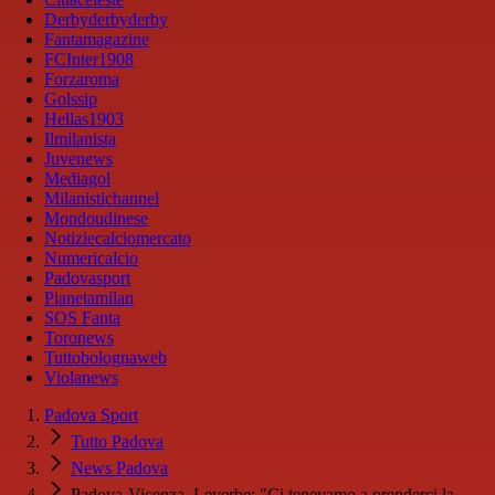
Derbyderbyderby
Fantamagazine
FCInter1908
Forzaroma
Golssip
Hellas1903
Ilmilanista
Juvenews
Mediagol
Milanistichannel
Mondoudinese
Notiziecalciomercato
Numericalcio
Padovasport
Pianetamilan
SOS Fanta
Toronews
Tuttobolognaweb
Violanews
Padova Sport
Tutto Padova
News Padova
Padova-Vicenza, Leverbe: "Ci tenevamo a prenderci la