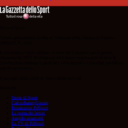
Padova Sport
Testata giornalistica iscritta al Tribunale della Stampa di Padova
28/02/13 N. 2312.
Il sito Padova Sport affiliato al network Gazzanet non è gestito
direttamente RCS Mediagroup ed è unico responsabile di tutte le
informazioni (testuali o grafiche), i documenti o i materiali pubblicati
sul sito medesimo.
Copyright 2021-2026 © Tutti i diritti riservati.
Rubriche
Storie di Sport
Calcio&amp;Gossip
Promozioni PdSport
La posta dei lettori
Angolo amarcord
La TV di PdSport