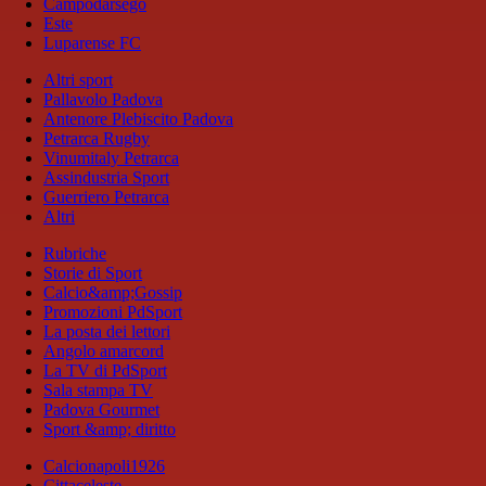
Campodarsego
Este
Luparense FC
Altri sport
Pallavolo Padova
Antenore Plebiscito Padova
Petrarca Rugby
Vinumitaly Petrarca
Assindustria Sport
Guerriero Petrarca
Altri
Rubriche
Storie di Sport
Calcio&amp;Gossip
Promozioni PdSport
La posta dei lettori
Angolo amarcord
La TV di PdSport
Sala stampa TV
Padova Gourmet
Sport &amp; diritto
Calcionapoli1926
Cittaceleste