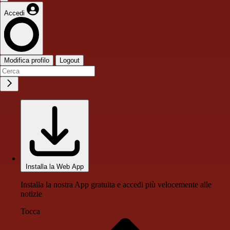
Accedi
Modifica profilo
Logout
Installa la Web App
Installa la nostra App gratuita e accedi più velocemente alle
notizie
Tocca