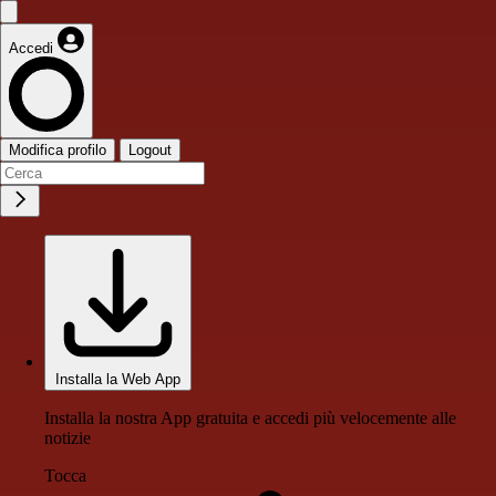
Accedi
Modifica profilo
Logout
Installa la Web App
Installa la nostra App gratuita e accedi più velocemente alle
notizie
Tocca