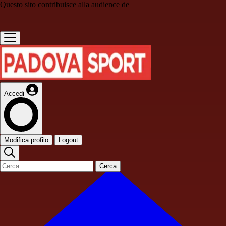
Questo sito contribuisce alla audience de
Accedi
Modifica profilo
Logout
Cerca