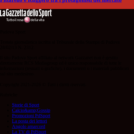
Padova Sport
Testata giornalistica iscritta al Tribunale della Stampa di Padova
28/02/13 N. 2312.
Il sito Padova Sport affiliato al network Gazzanet non è gestito
direttamente RCS Mediagroup ed è unico responsabile di tutte le
informazioni (testuali o grafiche), i documenti o i materiali pubblicati
sul sito medesimo.
Copyright 2021-2026 © Tutti i diritti riservati.
Rubriche
Storie di Sport
Calcio&amp;Gossip
Promozioni PdSport
La posta dei lettori
Angolo amarcord
La TV di PdSport