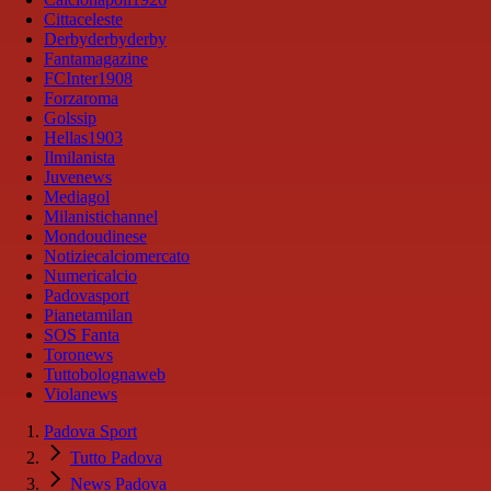
Cittaceleste
Derbyderbyderby
Fantamagazine
FCInter1908
Forzaroma
Golssip
Hellas1903
Ilmilanista
Juvenews
Mediagol
Milanistichannel
Mondoudinese
Notiziecalciomercato
Numericalcio
Padovasport
Pianetamilan
SOS Fanta
Toronews
Tuttobolognaweb
Violanews
Padova Sport
Tutto Padova
News Padova