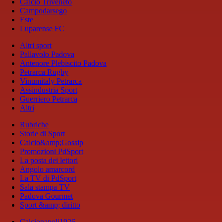
Calcio Triveneto
Campodarsego
Este
Luparense FC
Altri sport
Pallavolo Padova
Antenore Plebiscito Padova
Petrarca Rugby
Vinumitaly Petrarca
Assindustria Sport
Guerriero Petrarca
Altri
Rubriche
Storie di Sport
Calcio&amp;Gossip
Promozioni PdSport
La posta dei lettori
Angolo amarcord
La TV di PdSport
Sala stampa TV
Padova Gourmet
Sport &amp; diritto
Calcionapoli1926