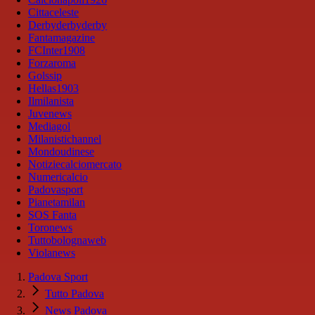
Cittaceleste
Derbyderbyderby
Fantamagazine
FCInter1908
Forzaroma
Golssip
Hellas1903
Ilmilanista
Juvenews
Mediagol
Milanistichannel
Mondoudinese
Notiziecalciomercato
Numericalcio
Padovasport
Pianetamilan
SOS Fanta
Toronews
Tuttobolognaweb
Violanews
Padova Sport
Tutto Padova
News Padova