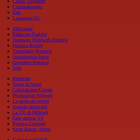
Calcio Triveneto
Campodarsego
Este
Luparense FC
Altri sport
Pallavolo Padova
Antenore Plebiscito Padova
Petrarca Rugby
Vinumitaly Petrarca
Assindustria Sport
Guerriero Petrarca
Altri
Rubriche
Storie di Sport
Calcio&amp;Gossip
Promozioni PdSport
La posta dei lettori
Angolo amarcord
La TV di PdSport
Sala stampa TV
Padova Gourmet
Sport &amp; diritto
Calcionapoli1926