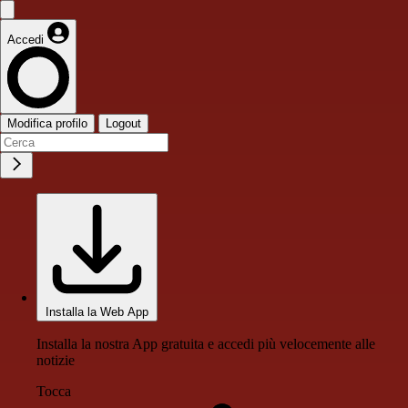
Accedi
Modifica profilo
Logout
Installa la Web App
Installa la nostra App gratuita e accedi più velocemente alle
notizie
Tocca