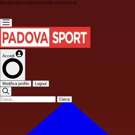
Questo sito contribuisce alla audience de
Accedi
Modifica profilo
Logout
Cerca