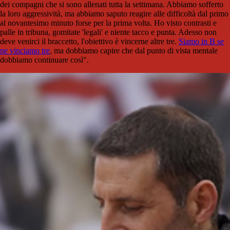
dei compagni che si sono allenati tutta la settimana. Abbiamo sofferto
la loro aggressività, ma abbiamo saputo reagire alle difficoltà dal primo
al novantesimo minuto forse per la prima volta. Ho visto contrasti e
palle in tribuna, gomitate 'legali' e niente tacco e punta. Adesso non
deve venirci il braccetto, l'obiettivo è vincerne altre tre.
Siamo in B se
ne vinciamo tre
, ma dobbiamo capire che dal punto di vista mentale
dobbiamo continuare così".