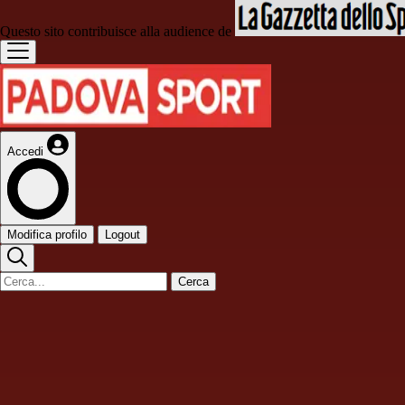
Questo sito contribuisce alla audience de
Accedi
Modifica profilo
Logout
Cerca