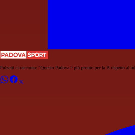
Pulzetti ci racconta: "Questo Padova è più pronto per la B rispetto al 