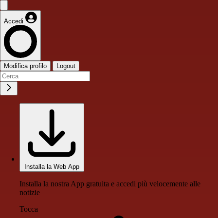
Accedi
Modifica profilo
Logout
Installa la Web App
Installa la nostra App gratuita e accedi più velocemente alle
notizie
Tocca