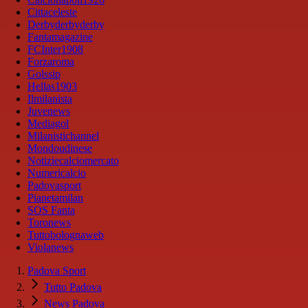
Cittaceleste
Derbyderbyderby
Fantamagazine
FCInter1908
Forzaroma
Golssip
Hellas1903
Ilmilanista
Juvenews
Mediagol
Milanistichannel
Mondoudinese
Notiziecalciomercato
Numericalcio
Padovasport
Pianetamilan
SOS Fanta
Toronews
Tuttobolognaweb
Violanews
Padova Sport
Tutto Padova
News Padova