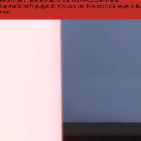
esborso per il cartellino ma con uno sforzo economico molto
importante per l'ingaggio del giocatore che diventerà il più pagato della
rosa).