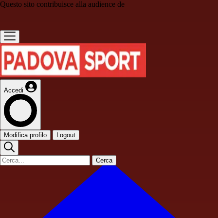
Questo sito contribuisce alla audience de
Accedi
Modifica profilo
Logout
Cerca