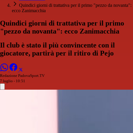
Quindici giorni di trattativa per il primo "pezzo da novanta":
ecco Zanimacchia
Quindici giorni di trattativa per il primo
"pezzo da novanta": ecco Zanimacchia
Il club è stato il più convincente con il
giocatore, partirà per il ritiro di Pejo
Redazione PadovaSport.TV
7 luglio - 10:51