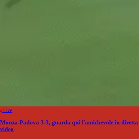
Live
Monza-Padova 3-3, guarda qui l'amichevole in diretta
video