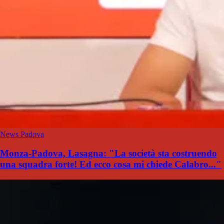
News Padova
Monza-Padova, Lasagna: "La società sta costruendo
una squadra forte! Ed ecco cosa mi chiede Calabro..."