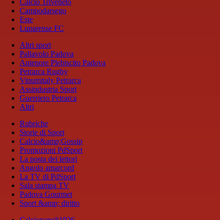
Calcio Triveneto
Campodarsego
Este
Luparense FC
Altri sport
Pallavolo Padova
Antenore Plebiscito Padova
Petrarca Rugby
Vinumitaly Petrarca
Assindustria Sport
Guerriero Petrarca
Altri
Rubriche
Storie di Sport
Calcio&amp;Gossip
Promozioni PdSport
La posta dei lettori
Angolo amarcord
La TV di PdSport
Sala stampa TV
Padova Gourmet
Sport &amp; diritto
Calcionapoli1926