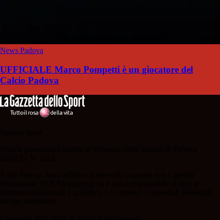
News Padova
UFFICIALE Marco Pompetti è un giocatore del
Calcio Padova
Padova Sport
Testata giornalistica iscritta al Tribunale della Stampa di Padova
28/02/13 N. 2312.
Il sito Padova Sport affiliato al network Gazzanet non è gestito
direttamente RCS Mediagroup ed è unico responsabile di tutte le
informazioni (testuali o grafiche), i documenti o i materiali pubblicati
sul sito medesimo.
Copyright 2021-2026 © Tutti i diritti riservati.