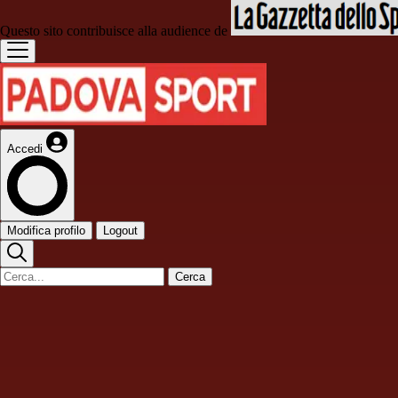
Questo sito contribuisce alla audience de
Accedi
Modifica profilo
Logout
Cerca