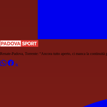
Renate-Padova, Torrente: “Ancora tutto aperto, ci manca la continuità 