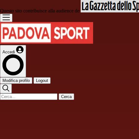
Questo sito contribuisce alla audience de
Accedi
Modifica profilo
Logout
Cerca