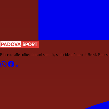
Rieccoci alle solite: domani summit, si decide il futuro di Brevi. Ennes