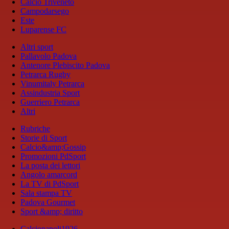
Calcio Triveneto
Campodarsego
Este
Luparense FC
Altri sport
Pallavolo Padova
Antenore Plebiscito Padova
Petrarca Rugby
Vinumitaly Petrarca
Assindustria Sport
Guerriero Petrarca
Altri
Rubriche
Storie di Sport
Calcio&amp;Gossip
Promozioni PdSport
La posta dei lettori
Angolo amarcord
La TV di PdSport
Sala stampa TV
Padova Gourmet
Sport &amp; diritto
Calcionapoli1926