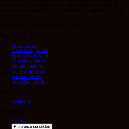
direttamente RCS Mediagroup ed è unico responsabile di tutte le
informazioni (testuali o grafiche), i documenti o i materiali pubblicati
sul sito medesimo.
Copyright 2021-2026 © Tutti i diritti riservati.
Rubriche
Storie di Sport
Calcio&amp;Gossip
Promozioni PdSport
La posta dei lettori
Angolo amarcord
La TV di PdSport
Padova Gourmet
Sport &amp; diritto
Informazioni
Redazione
Trasparenza
Archivio
Preferenze sui cookie