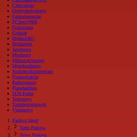
Cittaceleste
Derbyderbyderby
Fantamagazine
FCInter1908
Forzaroma
Golssip
Hellas1903
Ilmilanista
Juvenews
Mediagol
Milanistichannel
Mondoudinese
Notiziecalciomercato
Numericalcio
Padovasport
Pianetamilan
SOS Fanta
Toronews
Tuttobolognaweb
Violanews
Padova Sport
Tutto Padova
News Padova