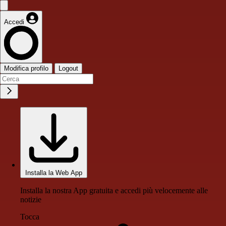
Accedi
Modifica profilo
Logout
Installa la Web App
Installa la nostra App gratuita e accedi più velocemente alle
notizie
Tocca