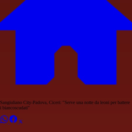
Sangiuliano City-Padova, Ciceri: "Serve una notte da leoni per battere
i biancoscudati"