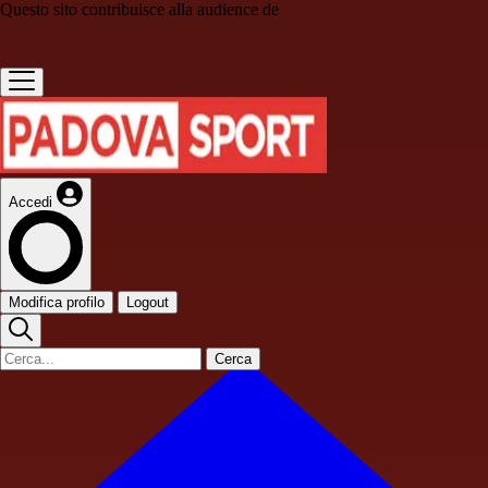
Questo sito contribuisce alla audience de
Accedi
Modifica profilo
Logout
Cerca