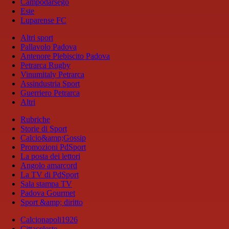
Campodarsego
Este
Luparense FC
Altri sport
Pallavolo Padova
Antenore Plebiscito Padova
Petrarca Rugby
Vinumitaly Petrarca
Assindustria Sport
Guerriero Petrarca
Altri
Rubriche
Storie di Sport
Calcio&amp;Gossip
Promozioni PdSport
La posta dei lettori
Angolo amarcord
La TV di PdSport
Sala stampa TV
Padova Gourmet
Sport &amp; diritto
Calcionapoli1926
Cittaceleste