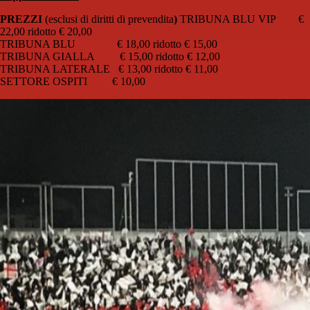
PREZZI
(esclusi di diritti di prevendita
)
TRIBUNA BLU VIP €
22,00 ridotto € 20,00
TRIBUNA BLU € 18,00 ridotto € 15,00
TRIBUNA GIALLA € 15,00 ridotto € 12,00
TRIBUNA LATERALE € 13,00 ridotto € 11,00
SETTORE OSPITI € 10,00