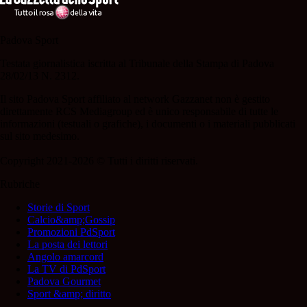
Padova Sport
Testata giornalistica iscritta al Tribunale della Stampa di Padova
28/02/13 N. 2312.
Il sito Padova Sport affiliato al network Gazzanet non è gestito
direttamente RCS Mediagroup ed è unico responsabile di tutte le
informazioni (testuali o grafiche), i documenti o i materiali pubblicati
sul sito medesimo.
Copyright 2021-2026 © Tutti i diritti riservati.
Rubriche
Storie di Sport
Calcio&amp;Gossip
Promozioni PdSport
La posta dei lettori
Angolo amarcord
La TV di PdSport
Padova Gourmet
Sport &amp; diritto