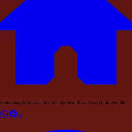
Santarcangelo-Padova, trasferta aperta ai tifosi. Ecco i punti vendita