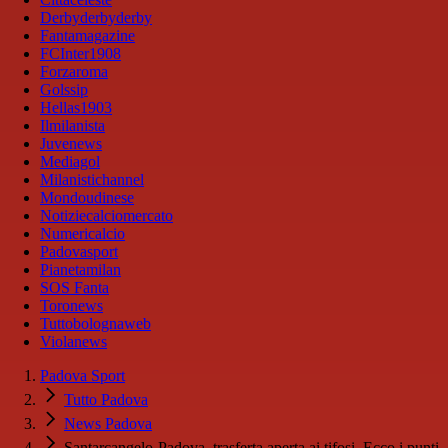
Derbyderbyderby
Fantamagazine
FCInter1908
Forzaroma
Golssip
Hellas1903
Ilmilanista
Juvenews
Mediagol
Milanistichannel
Mondoudinese
Notiziecalciomercato
Numericalcio
Padovasport
Pianetamilan
SOS Fanta
Toronews
Tuttobolognaweb
Violanews
Padova Sport
Tutto Padova
News Padova
Santarcangelo-Padova, trasferta aperta ai tifosi. Ecco i punti