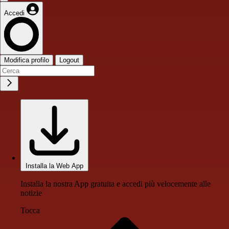
Accedi
Modifica profilo
Logout
Installa la Web App
Installa la nostra App gratuita e accedi più velocemente alle
notizie
Tocca