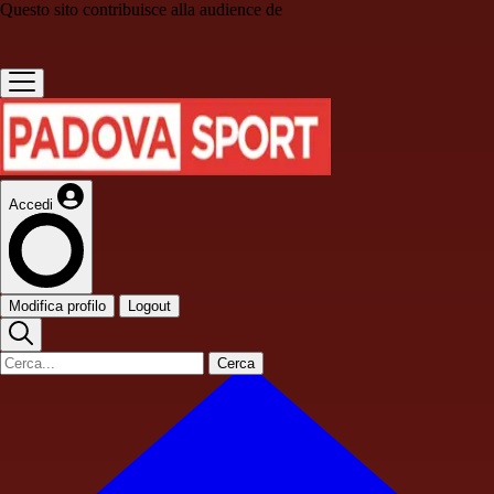
Questo sito contribuisce alla audience de
Accedi
Modifica profilo
Logout
Cerca