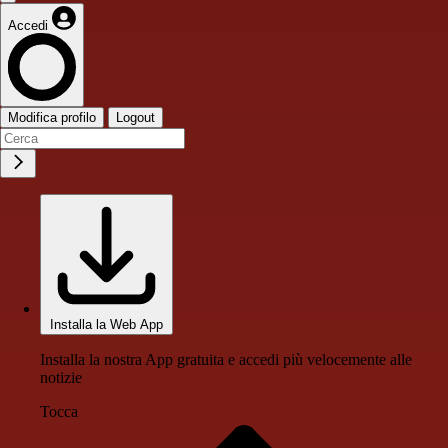
Accedi
Modifica profilo
Logout
Installa la Web App
Installa la nostra App gratuita e accedi più velocemente alle
notizie
Tocca