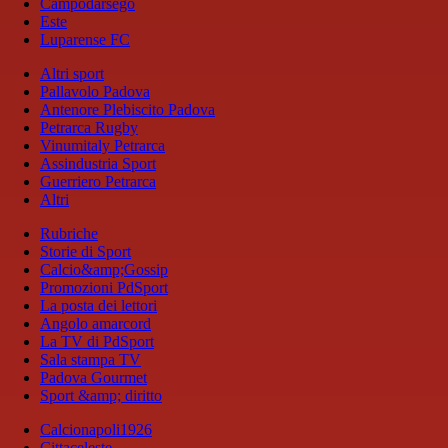
Campodarsego
Este
Luparense FC
Altri sport
Pallavolo Padova
Antenore Plebiscito Padova
Petrarca Rugby
Vinumitaly Petrarca
Assindustria Sport
Guerriero Petrarca
Altri
Rubriche
Storie di Sport
Calcio&amp;Gossip
Promozioni PdSport
La posta dei lettori
Angolo amarcord
La TV di PdSport
Sala stampa TV
Padova Gourmet
Sport &amp; diritto
Calcionapoli1926
Cittaceleste