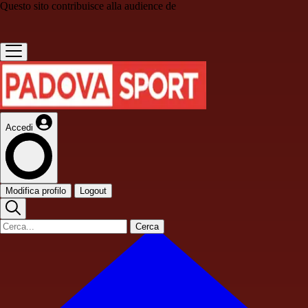
Questo sito contribuisce alla audience de
Accedi
Modifica profilo
Logout
Cerca