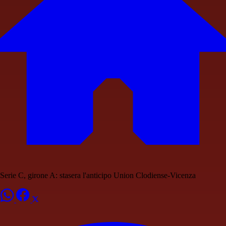
Serie C, girone A: stasera l'anticipo Union Clodiense-Vicenza