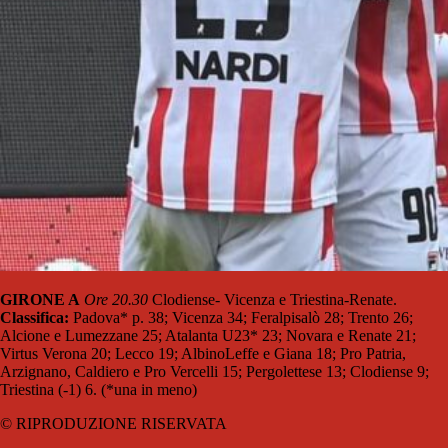
GIRONE A
Ore 20.30
Clodiense- Vicenza e Triestina-Renate.
Classifica:
Padova* p. 38; Vicenza 34; Feralpisalò 28; Trento 26;
Alcione e Lumezzane 25; Atalanta U23* 23; Novara e Renate 21;
Virtus Verona 20; Lecco 19; AlbinoLeffe e Giana 18; Pro Patria,
Arzignano, Caldiero e Pro Vercelli 15; Pergolettese 13; Clodiense 9;
Triestina (-1) 6. (*una in meno)
© RIPRODUZIONE RISERVATA