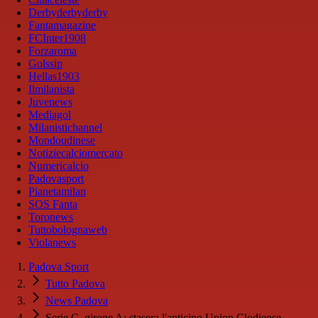
Derbyderbyderby
Fantamagazine
FCInter1908
Forzaroma
Golssip
Hellas1903
Ilmilanista
Juvenews
Mediagol
Milanistichannel
Mondoudinese
Notiziecalciomercato
Numericalcio
Padovasport
Pianetamilan
SOS Fanta
Toronews
Tuttobolognaweb
Violanews
Padova Sport
Tutto Padova
News Padova
Serie C, girone A: stasera l'anticipo Union Clodiense-