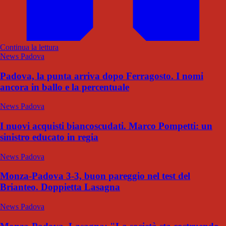
Continua la lettura
News Padova
Padova, la punta arriva dopo Ferragosto. I nomi
ancora in ballo e la percentuale
News Padova
I nuovi acquisti biancoscudati. Marco Pompetti: un
sinistro educato in regia
News Padova
Monza-Padova 3-3, buon pareggio nel test del
Brianteo. Doppietta Lasagna
News Padova