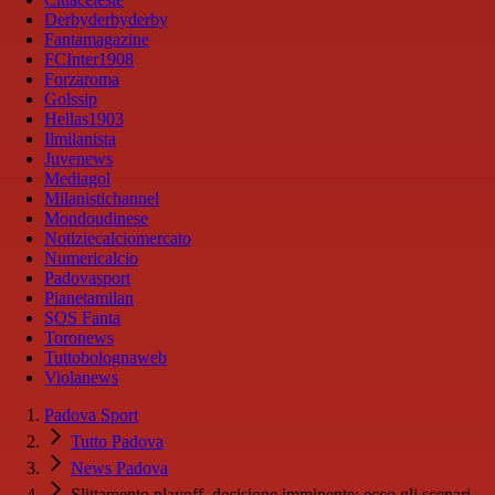
Derbyderbyderby
Fantamagazine
FCInter1908
Forzaroma
Golssip
Hellas1903
Ilmilanista
Juvenews
Mediagol
Milanistichannel
Mondoudinese
Notiziecalciomercato
Numericalcio
Padovasport
Pianetamilan
SOS Fanta
Toronews
Tuttobolognaweb
Violanews
Padova Sport
Tutto Padova
News Padova
Slittamento playoff, decisione imminente: ecco gli scenari