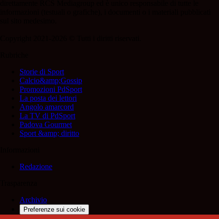
direttamente RCS Mediagroup ed è unico responsabile di tutte le
informazioni (testuali o grafiche), i documenti o i materiali pubblicati
sul sito medesimo.
Copyright 2021-2026 © Tutti i diritti riservati.
Rubriche
Storie di Sport
Calcio&amp;Gossip
Promozioni PdSport
La posta dei lettori
Angolo amarcord
La TV di PdSport
Padova Gourmet
Sport &amp; diritto
Informazioni
Redazione
Trasparenza
Archivio
Preferenze sui cookie