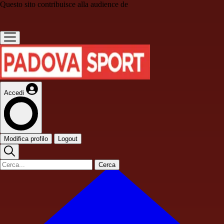
Questo sito contribuisce alla audience de
Accedi
Modifica profilo
Logout
Cerca