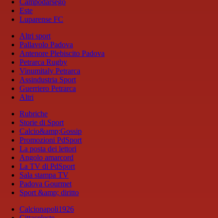
Campodarsego
Este
Luparense FC
Altri sport
Pallavolo Padova
Antenore Plebiscito Padova
Petrarca Rugby
Vinumitaly Petrarca
Assindustria Sport
Guerriero Petrarca
Altri
Rubriche
Storie di Sport
Calcio&amp;Gossip
Promozioni PdSport
La posta dei lettori
Angolo amarcord
La TV di PdSport
Sala stampa TV
Padova Gourmet
Sport &amp; diritto
Calcionapoli1926
Cittaceleste