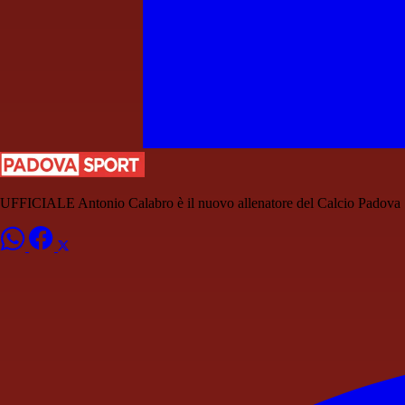
UFFICIALE Antonio Calabro è il nuovo allenatore del Calcio Padova