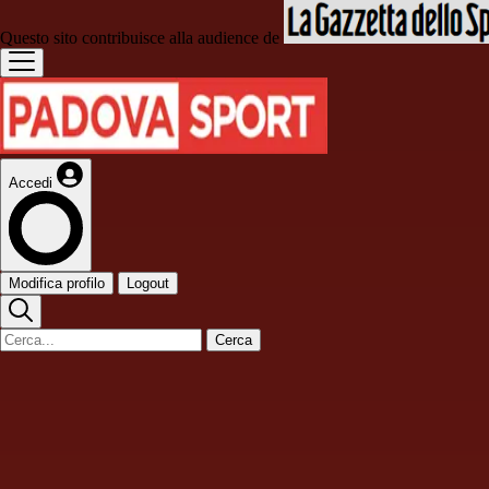
Questo sito contribuisce alla audience de
Accedi
Modifica profilo
Logout
Cerca