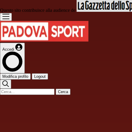
Questo sito contribuisce alla audience de
Accedi
Modifica profilo
Logout
Cerca