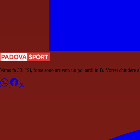
Varas fa 33: "Sì, forse sono arrivato un po' tardi in B. Vorrei chiudere 