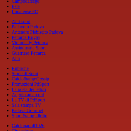
Campodarsego
Este
Luparense FC
Altri sport
Pallavolo Padova
Antenore Plebiscito Padova
Petrarca Rugby
Vinumitaly Petrarca
Assindustria Sport
Guerriero Petrarca
Altri
Rubriche
Storie di Sport
Calcio&amp;Gossip
Promozioni PdSport
La posta dei lettori
Angolo amarcord
La TV di PdSport
Sala stampa TV
Padova Gourmet
Sport &amp; diritto
Calcionapoli1926
Cittaceleste