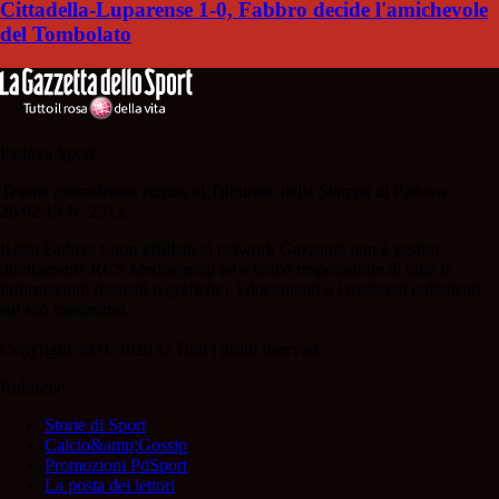
Cittadella-Luparense 1-0, Fabbro decide l'amichevole
del Tombolato
Padova Sport
Testata giornalistica iscritta al Tribunale della Stampa di Padova
28/02/13 N. 2312.
Il sito Padova Sport affiliato al network Gazzanet non è gestito
direttamente RCS Mediagroup ed è unico responsabile di tutte le
informazioni (testuali o grafiche), i documenti o i materiali pubblicati
sul sito medesimo.
Copyright 2021-2026 © Tutti i diritti riservati.
Rubriche
Storie di Sport
Calcio&amp;Gossip
Promozioni PdSport
La posta dei lettori