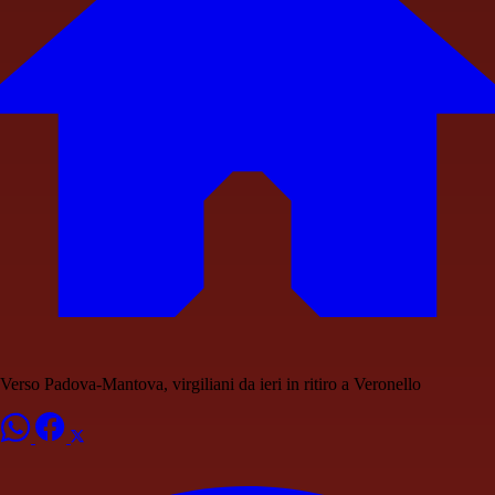
Verso Padova-Mantova, virgiliani da ieri in ritiro a Veronello