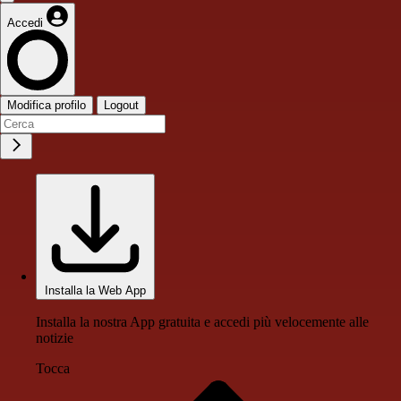
Accedi
Modifica profilo
Logout
Installa la Web App
Installa la nostra App gratuita e accedi più velocemente alle
notizie
Tocca