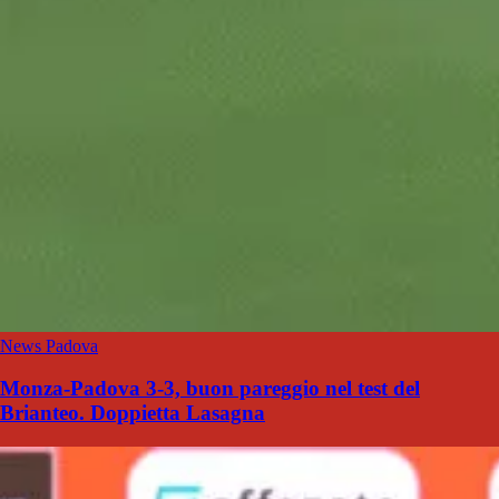
News Padova
Monza-Padova 3-3, buon pareggio nel test del
Brianteo. Doppietta Lasagna