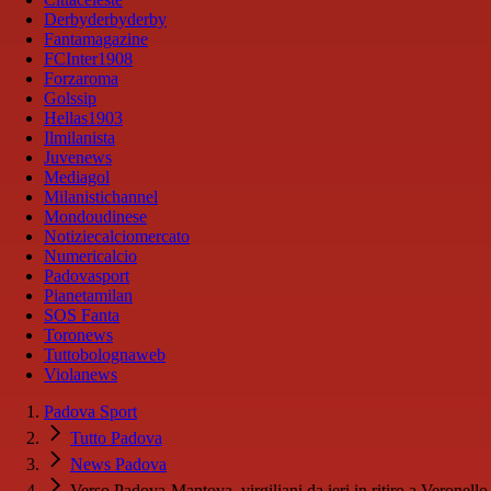
Derbyderbyderby
Fantamagazine
FCInter1908
Forzaroma
Golssip
Hellas1903
Ilmilanista
Juvenews
Mediagol
Milanistichannel
Mondoudinese
Notiziecalciomercato
Numericalcio
Padovasport
Pianetamilan
SOS Fanta
Toronews
Tuttobolognaweb
Violanews
Padova Sport
Tutto Padova
News Padova
Verso Padova-Mantova, virgiliani da ieri in ritiro a Veronello