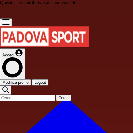
Questo sito contribuisce alla audience de
Accedi
Modifica profilo
Logout
Cerca