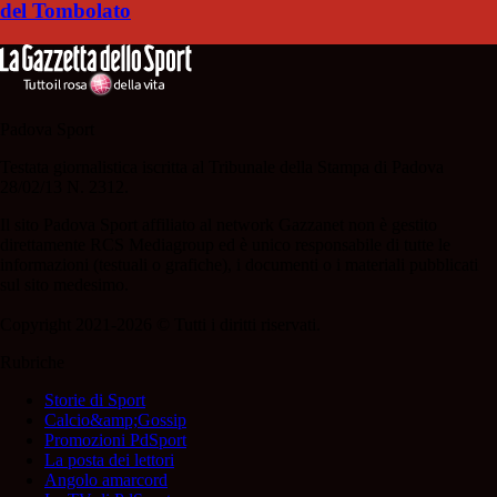
del Tombolato
Padova Sport
Testata giornalistica iscritta al Tribunale della Stampa di Padova
28/02/13 N. 2312.
Il sito Padova Sport affiliato al network Gazzanet non è gestito
direttamente RCS Mediagroup ed è unico responsabile di tutte le
informazioni (testuali o grafiche), i documenti o i materiali pubblicati
sul sito medesimo.
Copyright 2021-2026 © Tutti i diritti riservati.
Rubriche
Storie di Sport
Calcio&amp;Gossip
Promozioni PdSport
La posta dei lettori
Angolo amarcord