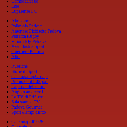
Campodarsego
Este
Luparense FC
Altri sport
Pallavolo Padova
Antenore Plebiscito Padova
Petrarca Rugby
Vinumitaly Petrarca
Assindustria Sport
Guerriero Petrarca
Altri
Rubriche
Storie di Sport
Calcio&amp;Gossip
Promozioni PdSport
La posta dei lettori
Angolo amarcord
La TV di PdSport
Sala stampa TV
Padova Gourmet
Sport &amp; diritto
Calcionapoli1926
Cittaceleste