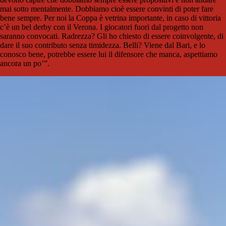
mai sotto mentalmente. Dobbiamo cioè essere convinti di poter fare
bene sempre. Per noi la Coppa è vetrina importante, in caso di vittoria
c’è un bel derby con il Verona. I giocatori fuori dal progetto non
saranno convocati. Radrezza? Gli ho chiesto di essere coinvolgente, di
dare il suo contributo senza timidezza. Belli? Viene dal Bari, e lo
conosco bene, potrebbe essere lui il difensore che manca, aspettiamo
ancora un po’”.