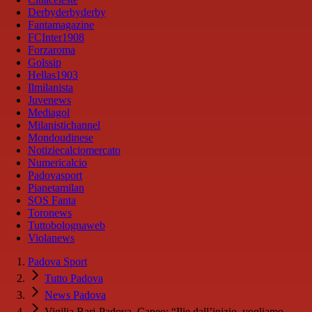
Derbyderbyderby
Fantamagazine
FCInter1908
Forzaroma
Golssip
Hellas1903
Ilmilanista
Juvenews
Mediagol
Milanistichannel
Mondoudinese
Notiziecalciomercato
Numericalcio
Padovasport
Pianetamilan
SOS Fanta
Toronews
Tuttobolognaweb
Violanews
Padova Sport
Tutto Padova
News Padova
Vigilia Bari-Padova, Caneo: “Ilie dall’inizio, vogliamo