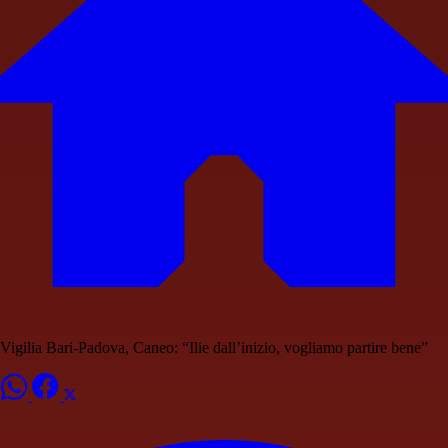
Vigilia Bari-Padova, Caneo: “Ilie dall’inizio, vogliamo partire bene”