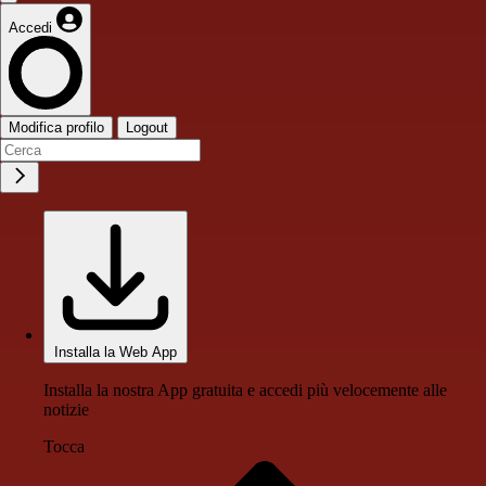
Accedi
Modifica profilo
Logout
Installa la Web App
Installa la nostra App gratuita e accedi più velocemente alle
notizie
Tocca