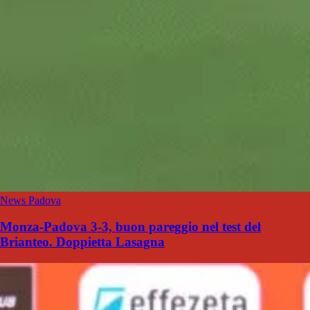
News Padova
Monza-Padova 3-3, buon pareggio nel test del
Brianteo. Doppietta Lasagna