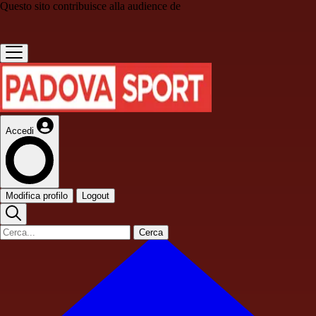
Questo sito contribuisce alla audience de
Accedi
Modifica profilo
Logout
Cerca