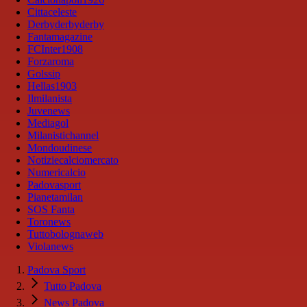
Cittaceleste
Derbyderbyderby
Fantamagazine
FCInter1908
Forzaroma
Golssip
Hellas1903
Ilmilanista
Juvenews
Mediagol
Milanistichannel
Mondoudinese
Notiziecalciomercato
Numericalcio
Padovasport
Pianetamilan
SOS Fanta
Toronews
Tuttobolognaweb
Violanews
Padova Sport
Tutto Padova
News Padova