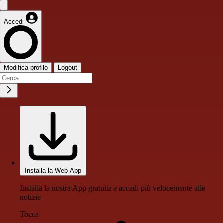
Accedi
Modifica profilo
Logout
Installa la Web App
Installa la nostra App gratuita e accedi più velocemente alle
notizie
Tocca