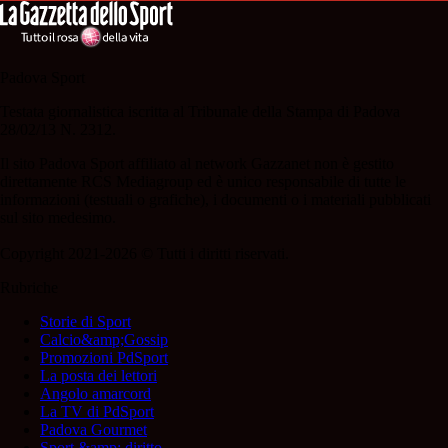
Padova Sport
Testata giornalistica iscritta al Tribunale della Stampa di Padova
28/02/13 N. 2312.
Il sito Padova Sport affiliato al network Gazzanet non è gestito
direttamente RCS Mediagroup ed è unico responsabile di tutte le
informazioni (testuali o grafiche), i documenti o i materiali pubblicati
sul sito medesimo.
Copyright 2021-2026 © Tutti i diritti riservati.
Rubriche
Storie di Sport
Calcio&amp;Gossip
Promozioni PdSport
La posta dei lettori
Angolo amarcord
La TV di PdSport
Padova Gourmet
Sport &amp; diritto