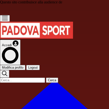
Questo sito contribuisce alla audience de
Accedi
Modifica profilo
Logout
Cerca