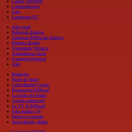
Calcio Triveneto
Campodarsego
Este
Luparense FC
Altri sport
Pallavolo Padova
Antenore Plebiscito Padova
Petrarca Rugby
Vinumitaly Petrarca
Assindustria Sport
Guerriero Petrarca
Altri
Rubriche
Storie di Sport
Calcio&amp;Gossip
Promozioni PdSport
La posta dei lettori
Angolo amarcord
La TV di PdSport
Sala stampa TV
Padova Gourmet
Sport &amp; diritto
Calcionapoli1926