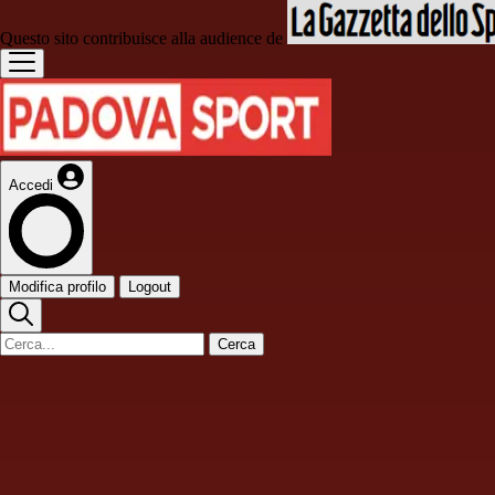
Questo sito contribuisce alla audience de
Accedi
Modifica profilo
Logout
Cerca