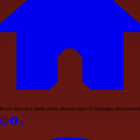
Prezzi ritoccati e orario serale, domani riapre la campagna abbonamenti