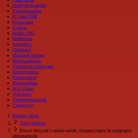
Derbyderbyderby
Fantamagazine
FCInter1908
Forzaroma
Golssip
Hellas1903
Ilmilanista
Juvenews
Mediagol
Milanistichannel
Mondoudinese
Notiziecalciomercato
Numericalcio
Padovasport
Pianetamilan
SOS Fanta
Toronews
Tuttobolognaweb
Violanews
Padova Sport
Tutto Padova
Prezzi ritoccati e orario serale, domani riapre la campagna
abbonamenti