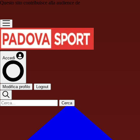
Questo sito contribuisce alla audience de
Accedi
Modifica profilo
Logout
Cerca