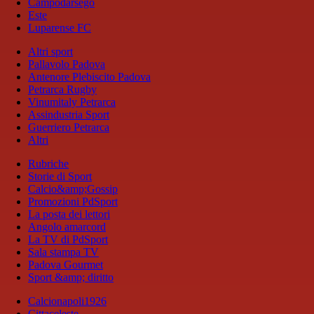
Campodarsego
Este
Luparense FC
Altri sport
Pallavolo Padova
Antenore Plebiscito Padova
Petrarca Rugby
Vinumitaly Petrarca
Assindustria Sport
Guerriero Petrarca
Altri
Rubriche
Storie di Sport
Calcio&amp;Gossip
Promozioni PdSport
La posta dei lettori
Angolo amarcord
La TV di PdSport
Sala stampa TV
Padova Gourmet
Sport &amp; diritto
Calcionapoli1926
Cittaceleste