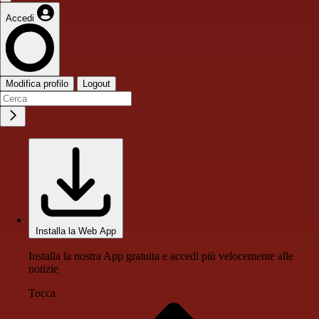
Accedi
Modifica profilo
Logout
Installa la Web App
Installa la nostra App gratuita e accedi più velocemente alle
notizie
Tocca