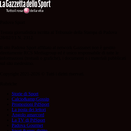
Padova Sport
Testata giornalistica iscritta al Tribunale della Stampa di Padova
28/02/13 N. 2312.
Il sito Padova Sport affiliato al network Gazzanet non è gestito
direttamente RCS Mediagroup ed è unico responsabile di tutte le
informazioni (testuali o grafiche), i documenti o i materiali pubblicati
sul sito medesimo.
Copyright 2021-2026 © Tutti i diritti riservati.
Rubriche
Storie di Sport
Calcio&amp;Gossip
Promozioni PdSport
La posta dei lettori
Angolo amarcord
La TV di PdSport
Padova Gourmet
Sport &amp; diritto