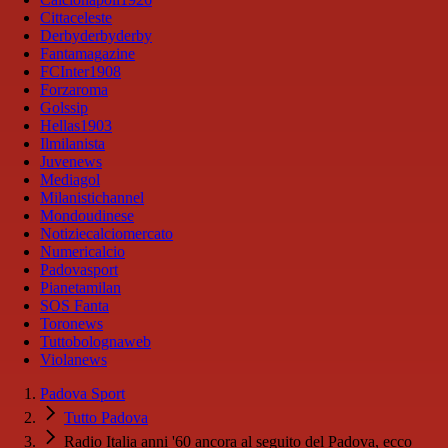
Cittaceleste
Derbyderbyderby
Fantamagazine
FCInter1908
Forzaroma
Golssip
Hellas1903
Ilmilanista
Juvenews
Mediagol
Milanistichannel
Mondoudinese
Notiziecalciomercato
Numericalcio
Padovasport
Pianetamilan
SOS Fanta
Toronews
Tuttobolognaweb
Violanews
Padova Sport
Tutto Padova
Radio Italia anni '60 ancora al seguito del Padova, ecco