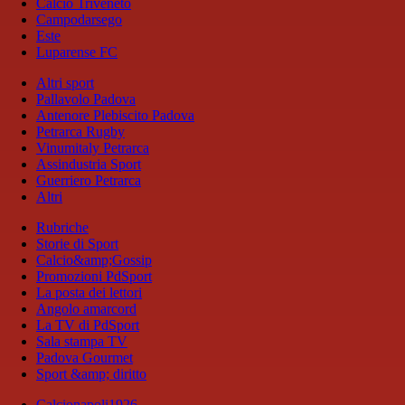
Calcio Triveneto
Campodarsego
Este
Luparense FC
Altri sport
Pallavolo Padova
Antenore Plebiscito Padova
Petrarca Rugby
Vinumitaly Petrarca
Assindustria Sport
Guerriero Petrarca
Altri
Rubriche
Storie di Sport
Calcio&amp;Gossip
Promozioni PdSport
La posta dei lettori
Angolo amarcord
La TV di PdSport
Sala stampa TV
Padova Gourmet
Sport &amp; diritto
Calcionapoli1926