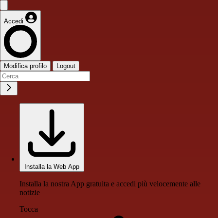
Accedi
Modifica profilo
Logout
Installa la Web App
Installa la nostra App gratuita e accedi più velocemente alle
notizie
Tocca