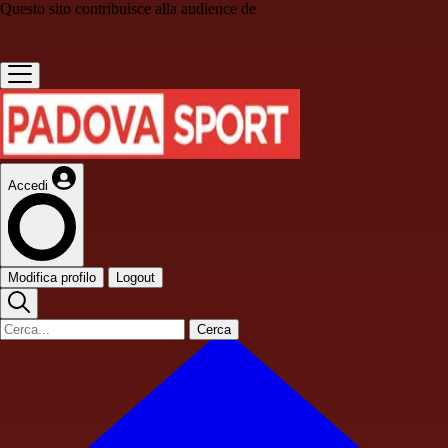
Questo sito contribuisce alla audience de
Accedi
Modifica profilo
Logout
Cerca