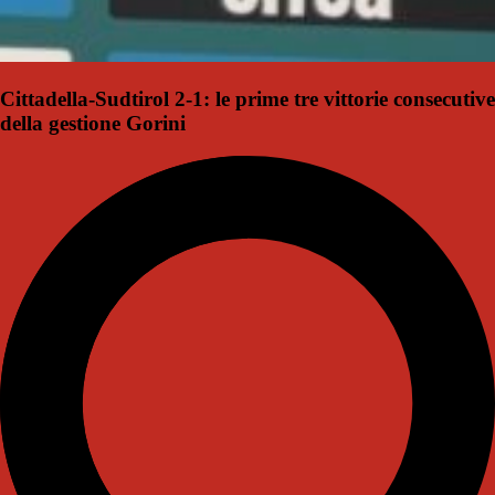
Cittadella-Sudtirol 2-1: le prime tre vittorie consecutive
della gestione Gorini