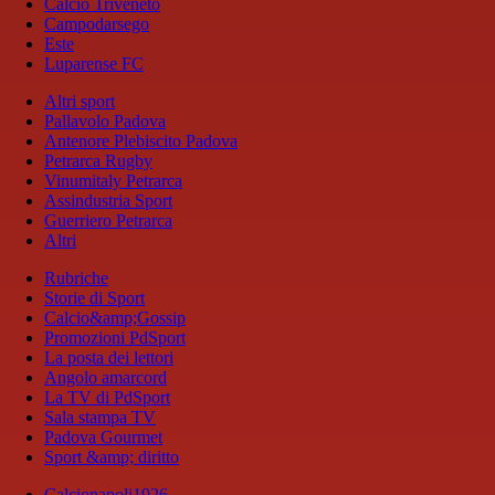
Calcio Triveneto
Campodarsego
Este
Luparense FC
Altri sport
Pallavolo Padova
Antenore Plebiscito Padova
Petrarca Rugby
Vinumitaly Petrarca
Assindustria Sport
Guerriero Petrarca
Altri
Rubriche
Storie di Sport
Calcio&amp;Gossip
Promozioni PdSport
La posta dei lettori
Angolo amarcord
La TV di PdSport
Sala stampa TV
Padova Gourmet
Sport &amp; diritto
Calcionapoli1926