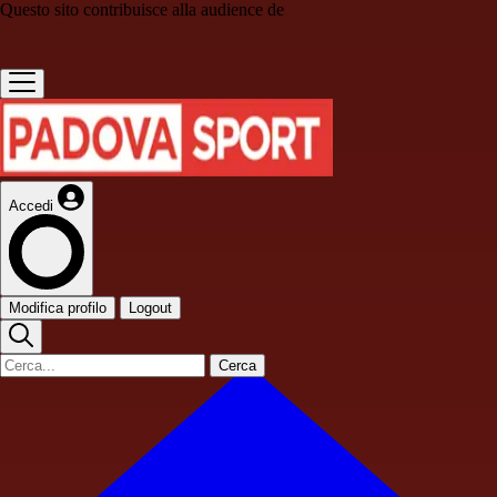
Questo sito contribuisce alla audience de
Accedi
Modifica profilo
Logout
Cerca