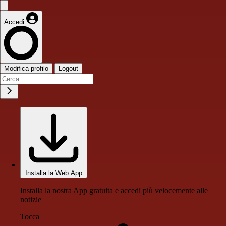
Accedi
Modifica profilo
Logout
Installa la Web App
Installa la nostra App gratuita e accedi più velocemente alle
notizie
Tocca