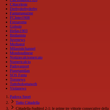
Cittaceleste
Derbyderbyderby
Fantamagazine
FCInter1908
Forzaroma
Golssip
Hellas1903
Ilmilanista
Juvenews
Mediagol
Milanistichannel
Mondoudinese
Notiziecalciomercato
Numericalcio
Padovasport
Pianetamilan
SOS Fanta
Toronews
Tuttobolognaweb
Violanews
Padova Sport
Tutto Cittadella
Cittadella-Sudtirol 2-1: le prime tre vittorie consecutive della