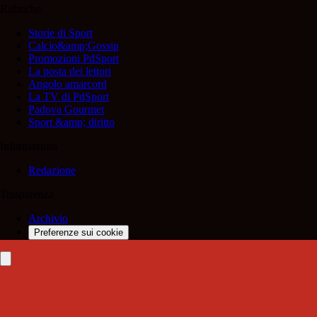
Rubriche
Storie di Sport
Calcio&amp;Gossip
Promozioni PdSport
La posta dei lettori
Angolo amarcord
La TV di PdSport
Padova Gourmet
Sport &amp; diritto
Informazioni
Redazione
Trasparenza
Archivio
Preferenze sui cookie