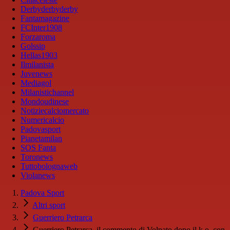
Derbyderbyderby
Fantamagazine
FCInter1908
Forzaroma
Golssip
Hellas1903
Ilmilanista
Juvenews
Mediagol
Milanistichannel
Mondoudinese
Notiziecalciomercato
Numericalcio
Padovasport
Pianetamilan
SOS Fanta
Toronews
Tuttobolognaweb
Violanews
Padova Sport
Altri sport
Guerriero Petrarca
Guerriero Petrarca, il commento di Volpato dopo il k.o. con