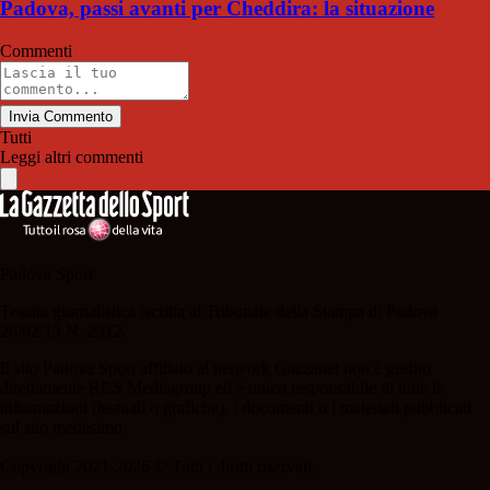
Padova, passi avanti per Cheddira: la situazione
Commenti
Invia Commento
Tutti
Leggi altri commenti
Padova Sport
Testata giornalistica iscritta al Tribunale della Stampa di Padova
28/02/13 N. 2312.
Il sito Padova Sport affiliato al network Gazzanet non è gestito
direttamente RCS Mediagroup ed è unico responsabile di tutte le
informazioni (testuali o grafiche), i documenti o i materiali pubblicati
sul sito medesimo.
Copyright 2021-2026 © Tutti i diritti riservati.