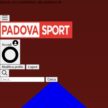
Questo sito contribuisce alla audience de
Accedi
Modifica profilo
Logout
Cerca