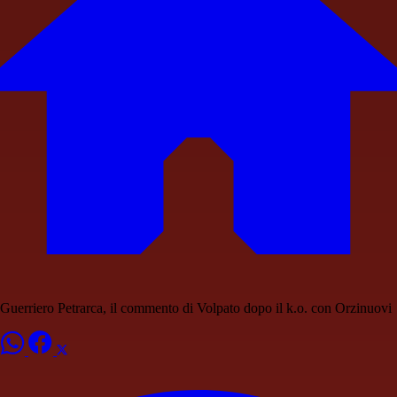
Guerriero Petrarca, il commento di Volpato dopo il k.o. con Orzinuovi