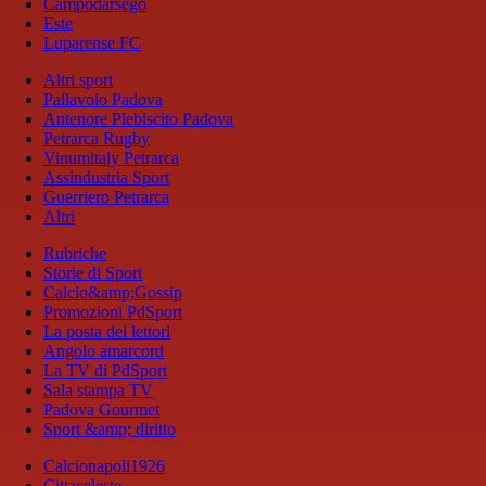
Campodarsego
Este
Luparense FC
Altri sport
Pallavolo Padova
Antenore Plebiscito Padova
Petrarca Rugby
Vinumitaly Petrarca
Assindustria Sport
Guerriero Petrarca
Altri
Rubriche
Storie di Sport
Calcio&amp;Gossip
Promozioni PdSport
La posta dei lettori
Angolo amarcord
La TV di PdSport
Sala stampa TV
Padova Gourmet
Sport &amp; diritto
Calcionapoli1926
Cittaceleste