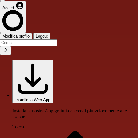
Accedi
Modifica profilo
Logout
Installa la Web App
Installa la nostra App gratuita e accedi più velocemente alle
notizie
Tocca