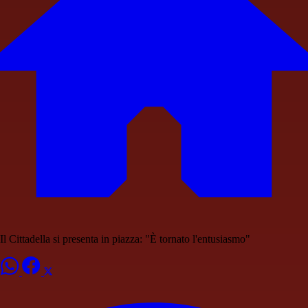
Il Cittadella si presenta in piazza: "È tornato l'entusiasmo"