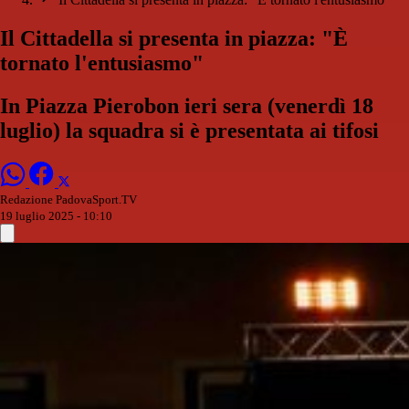
Il Cittadella si presenta in piazza: "È
tornato l'entusiasmo"
In Piazza Pierobon ieri sera (venerdì 18
luglio) la squadra si è presentata ai tifosi
Redazione PadovaSport.TV
19 luglio 2025 - 10:10