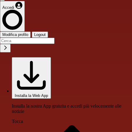
Accedi
Modifica profilo
Logout
Installa la Web App
Installa la nostra App gratuita e accedi più velocemente alle
notizie
Tocca