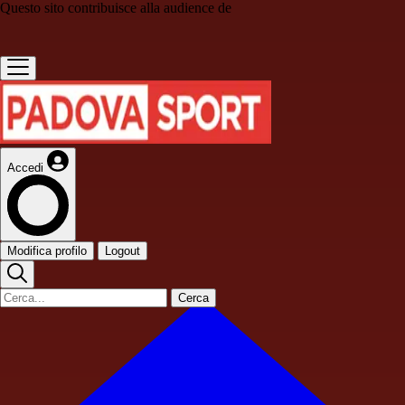
Questo sito contribuisce alla audience de
Accedi
Modifica profilo
Logout
Cerca