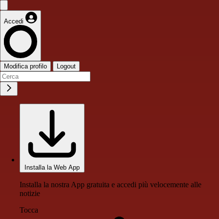
Accedi
Modifica profilo
Logout
Installa la Web App
Installa la nostra App gratuita e accedi più velocemente alle
notizie
Tocca