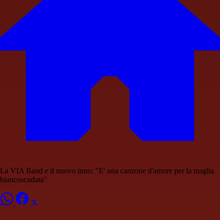
La VIA Band e il nuovo inno: "E' una canzone d'amore per la maglia
biancoscudata"