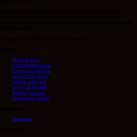
28/02/13 N. 2312.
Il sito Padova Sport affiliato al network Gazzanet non è gestito
direttamente RCS Mediagroup ed è unico responsabile di tutte le
informazioni (testuali o grafiche), i documenti o i materiali pubblicati
sul sito medesimo.
Copyright 2021-2026 © Tutti i diritti riservati.
Rubriche
Storie di Sport
Calcio&amp;Gossip
Promozioni PdSport
La posta dei lettori
Angolo amarcord
La TV di PdSport
Padova Gourmet
Sport &amp; diritto
Informazioni
Redazione
Trasparenza