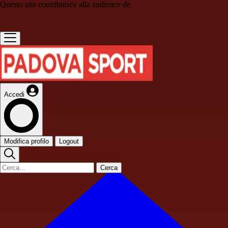
Questo sito contribuisce alla audience de
Accedi
Modifica profilo
Logout
Cerca