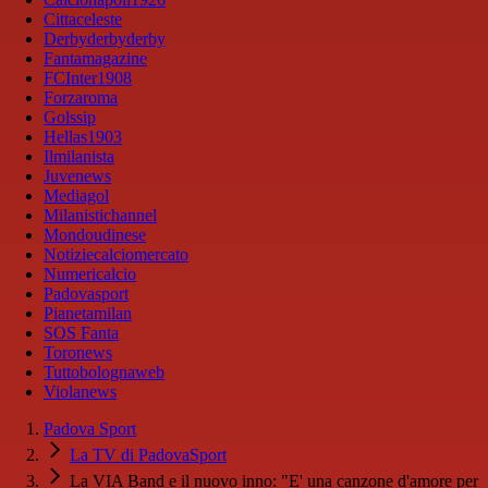
Cittaceleste
Derbyderbyderby
Fantamagazine
FCInter1908
Forzaroma
Golssip
Hellas1903
Ilmilanista
Juvenews
Mediagol
Milanistichannel
Mondoudinese
Notiziecalciomercato
Numericalcio
Padovasport
Pianetamilan
SOS Fanta
Toronews
Tuttobolognaweb
Violanews
Padova Sport
La TV di PadovaSport
La VIA Band e il nuovo inno: "E' una canzone d'amore per