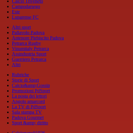
Calcio Triveneto
Campodarsego
Este
Luparense FC
Altri sport
Pallavolo Padova
Antenore Plebiscito Padova
Petrarca Rugby
Vinumitaly Petrarca
Assindustria Sport
Guerriero Petrarca
Altri
Rubriche
Storie di Sport
Calcio&amp;Gossip
Promozioni PdSport
La posta dei lettori
Angolo amarcord
La TV di PdSport
Sala stampa TV
Padova Gourmet
Sport &amp; diritto
Calcionapoli1926