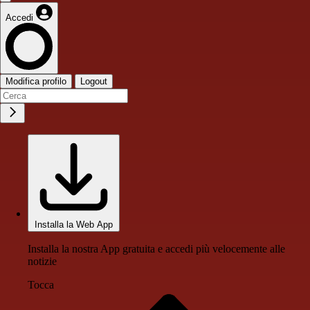
Accedi
Modifica profilo
Logout
Installa la Web App
Installa la nostra App gratuita e accedi più velocemente alle
notizie
Tocca