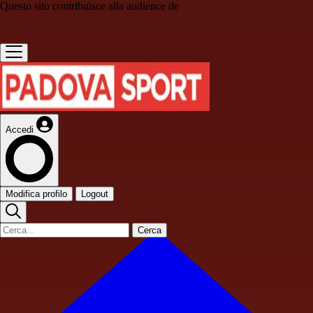
Questo sito contribuisce alla audience de
Accedi
Modifica profilo
Logout
Cerca