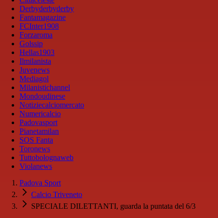
Derbyderbyderby
Fantamagazine
FCInter1908
Forzaroma
Golssip
Hellas1903
Ilmilanista
Juvenews
Mediagol
Milanistichannel
Mondoudinese
Notiziecalciomercato
Numericalcio
Padovasport
Pianetamilan
SOS Fanta
Toronews
Tuttobolognaweb
Violanews
Padova Sport
Calcio Triveneto
SPECIALE DILETTANTI, guarda la puntata del 6/3