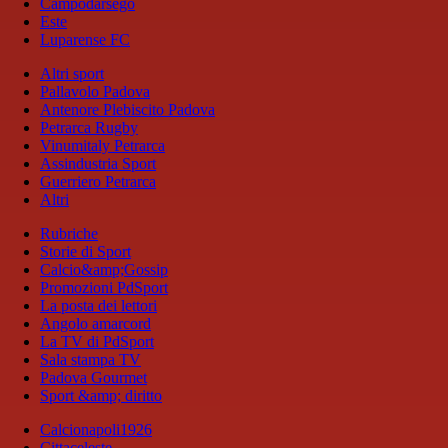
Campodarsego
Este
Luparense FC
Altri sport
Pallavolo Padova
Antenore Plebiscito Padova
Petrarca Rugby
Vinumitaly Petrarca
Assindustria Sport
Guerriero Petrarca
Altri
Rubriche
Storie di Sport
Calcio&amp;Gossip
Promozioni PdSport
La posta dei lettori
Angolo amarcord
La TV di PdSport
Sala stampa TV
Padova Gourmet
Sport &amp; diritto
Calcionapoli1926
Cittaceleste