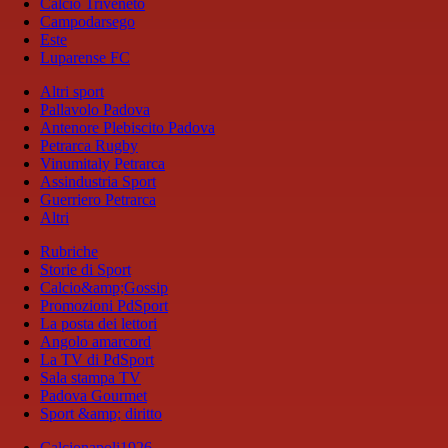
Calcio Triveneto
Campodarsego
Este
Luparense FC
Altri sport
Pallavolo Padova
Antenore Plebiscito Padova
Petrarca Rugby
Vinumitaly Petrarca
Assindustria Sport
Guerriero Petrarca
Altri
Rubriche
Storie di Sport
Calcio&amp;Gossip
Promozioni PdSport
La posta dei lettori
Angolo amarcord
La TV di PdSport
Sala stampa TV
Padova Gourmet
Sport &amp; diritto
Calcionapoli1926