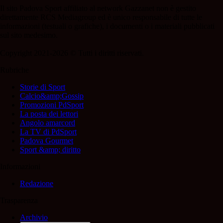
Il sito Padova Sport affiliato al network Gazzanet non è gestito
direttamente RCS Mediagroup ed è unico responsabile di tutte le
informazioni (testuali o grafiche), i documenti o i materiali pubblicati
sul sito medesimo.
Copyright 2021-2026 © Tutti i diritti riservati.
Rubriche
Storie di Sport
Calcio&amp;Gossip
Promozioni PdSport
La posta dei lettori
Angolo amarcord
La TV di PdSport
Padova Gourmet
Sport &amp; diritto
Informazioni
Redazione
Trasparenza
Archivio