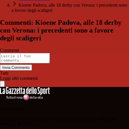
Kioene Padova, alle 18 derby con Verona: i precedenti sono
a favore degli scaligeri
Commenti: Kioene Padova, alle 18 derby
con Verona: i precedenti sono a favore
degli scaligeri
Commenti
Invia Commento
Tutti
Leggi altri commenti
Padova Sport
Testata giornalistica iscritta al Tribunale della Stampa di Padova
28/02/13 N. 2312.