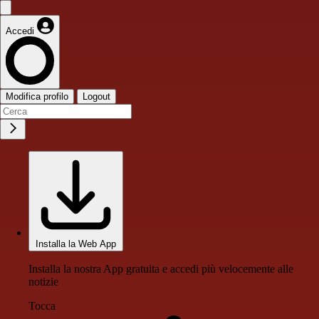
Accedi
Modifica profilo
Logout
Installa la Web App
Installa la nostra App gratuita e accedi più velocemente alle
notizie
Tocca