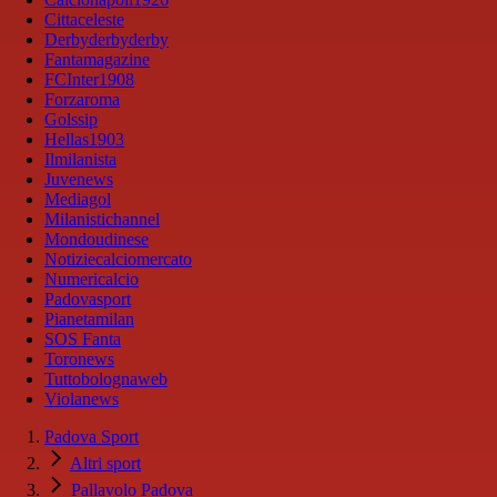
Cittaceleste
Derbyderbyderby
Fantamagazine
FCInter1908
Forzaroma
Golssip
Hellas1903
Ilmilanista
Juvenews
Mediagol
Milanistichannel
Mondoudinese
Notiziecalciomercato
Numericalcio
Padovasport
Pianetamilan
SOS Fanta
Toronews
Tuttobolognaweb
Violanews
Padova Sport
Altri sport
Pallavolo Padova