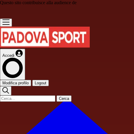
Questo sito contribuisce alla audience de
Accedi
Modifica profilo
Logout
Cerca